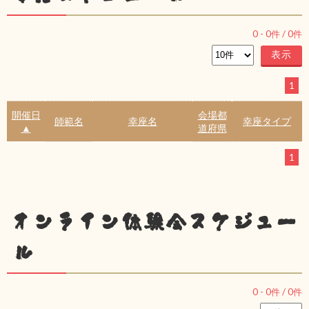
0
-
0
件 /
0
件
1
開催日
会場都
師範名
幸座名
幸座タイプ
▲
道府県
1
オンライン体験会スケジュー
ル
0
-
0
件 /
0
件