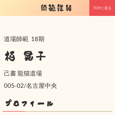
師範詳細
TOPに戻る
道場師範 18期
栢 晃子
己書 龍猫道場
005-02/名古屋中央
プロフィール