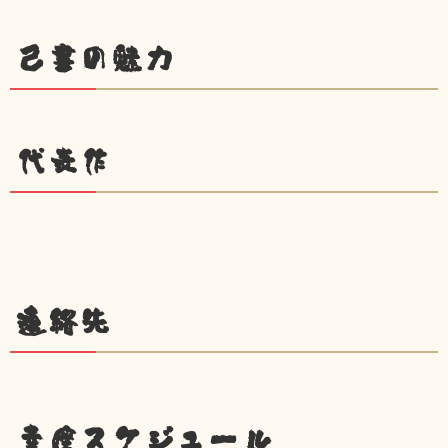
己書の魅力
代表作
連絡先
幸座スケジュール