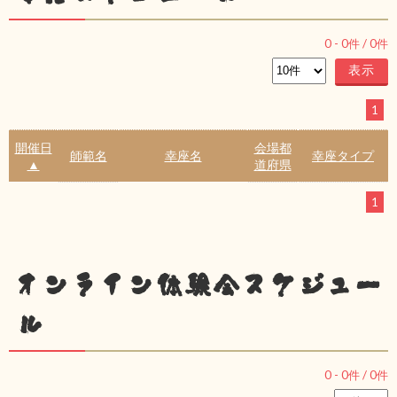
0
-
0
件 /
0
件
1
開催日
会場都
師範名
幸座名
幸座タイプ
▲
道府県
1
オンライン体験会スケジュー
ル
0
-
0
件 /
0
件