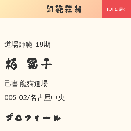
師範詳細
TOPに戻る
道場師範 18期
栢 晃子
己書 龍猫道場
005-02/名古屋中央
プロフィール