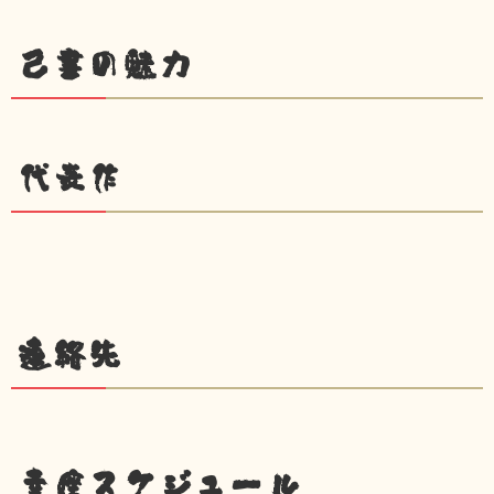
己書の魅力
代表作
連絡先
幸座スケジュール