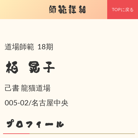
師範詳細
TOPに戻る
道場師範 18期
栢 晃子
己書 龍猫道場
005-02/名古屋中央
プロフィール