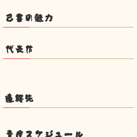
己書の魅力
代表作
連絡先
幸座スケジュール