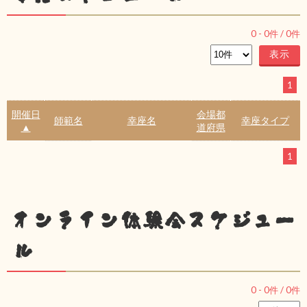
0
-
0
件 /
0
件
1
開催日
会場都
師範名
幸座名
幸座タイプ
▲
道府県
1
オンライン体験会スケジュー
ル
0
-
0
件 /
0
件