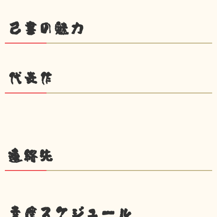
己書の魅力
代表作
連絡先
幸座スケジュール