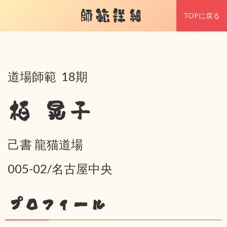
師範詳細
TOPに戻る
道場師範 18期
栢 晃子
己書 龍猫道場
005-02/名古屋中央
プロフィール