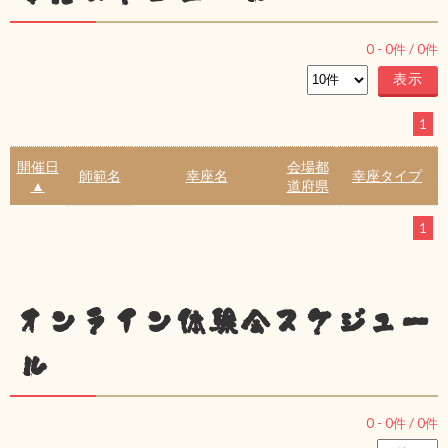
0
-
0
件 /
0
件
1
開催日
会場都
師範名
幸座名
幸座タイプ
▲
道府県
1
オンライン体験会スケジュー
ル
0
-
0
件 /
0
件