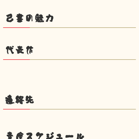
己書の魅力
代表作
連絡先
幸座スケジュール