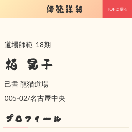
師範詳細
TOPに戻る
道場師範 18期
栢 晃子
己書 龍猫道場
005-02/名古屋中央
プロフィール