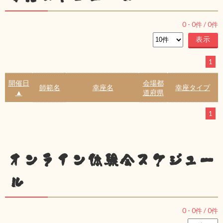
0
-
0
件 /
0
件
1
開催日
会場都
師範名
幸座名
幸座タイプ
▲
道府県
1
オンライン体験会スケジュー
ル
0
-
0
件 /
0
件