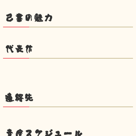
己書の魅力
代表作
連絡先
幸座スケジュール