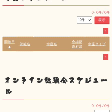
0
-
0
件 /
0
件
1
開催日
会場都
師範名
幸座名
幸座タイプ
▲
道府県
1
オンライン体験会スケジュー
ル
0
-
0
件 /
0
件