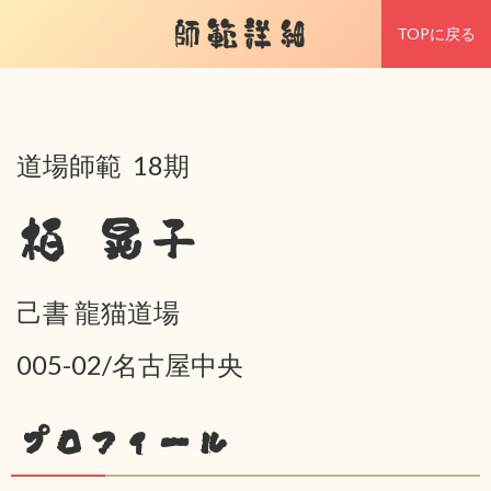
師範詳細
TOPに戻る
道場師範 18期
栢 晃子
己書 龍猫道場
005-02/名古屋中央
プロフィール