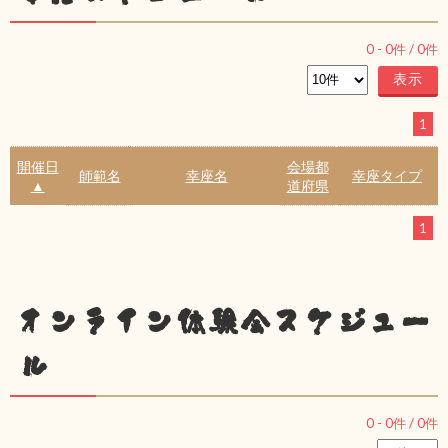
0
-
0
件 /
0
件
1
開催日
会場都
師範名
幸座名
幸座タイプ
▲
道府県
1
オンライン体験会スケジュー
ル
0
-
0
件 /
0
件