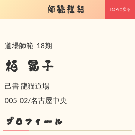
師範詳細
TOPに戻る
道場師範 18期
栢 晃子
己書 龍猫道場
005-02/名古屋中央
プロフィール