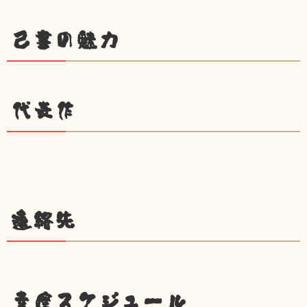
己書の魅力
代表作
連絡先
幸座スケジュール