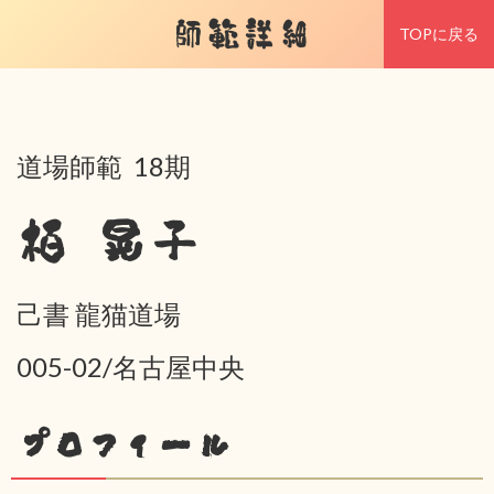
師範詳細
TOPに戻る
道場師範 18期
栢 晃子
己書 龍猫道場
005-02/名古屋中央
プロフィール