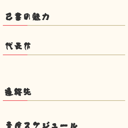
己書の魅力
代表作
連絡先
幸座スケジュール