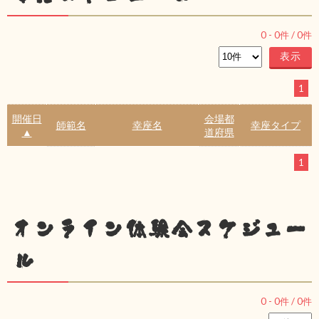
0
-
0
件 /
0
件
1
開催日
会場都
師範名
幸座名
幸座タイプ
▲
道府県
1
オンライン体験会スケジュー
ル
0
-
0
件 /
0
件