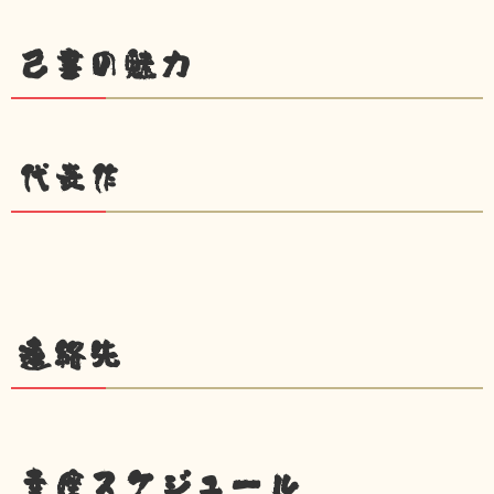
己書の魅力
代表作
連絡先
幸座スケジュール