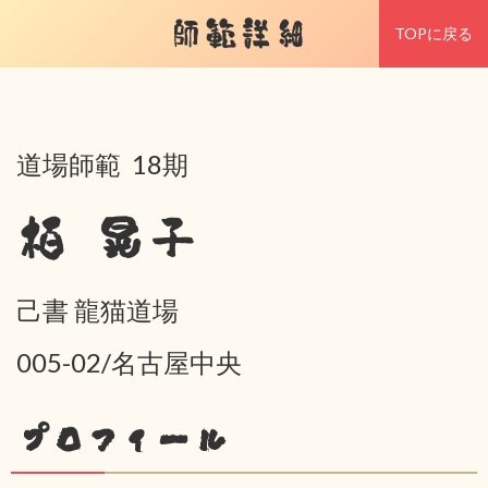
師範詳細
TOPに戻る
道場師範 18期
栢 晃子
己書 龍猫道場
005-02/名古屋中央
プロフィール