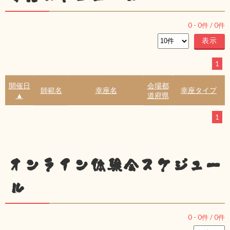
0
-
0
件 /
0
件
1
開催日
会場都
師範名
幸座名
幸座タイプ
▲
道府県
1
オンライン体験会スケジュー
ル
0
-
0
件 /
0
件