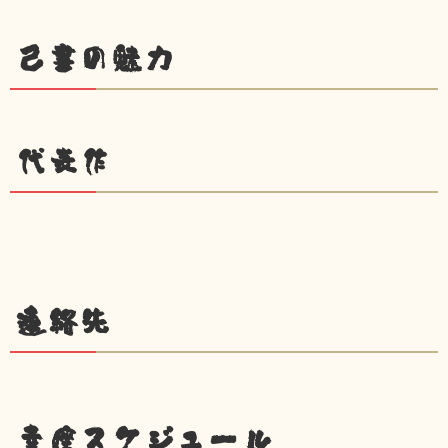
己書の魅力
代表作
連絡先
幸座スケジュール