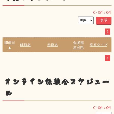
0
-
0
件 /
0
件
1
開催日
会場都
師範名
幸座名
幸座タイプ
▲
道府県
1
オンライン体験会スケジュー
ル
0
-
0
件 /
0
件