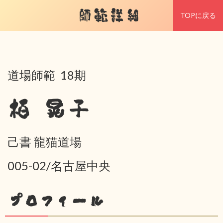
師範詳細
TOPに戻る
道場師範 18期
栢 晃子
己書 龍猫道場
005-02/名古屋中央
プロフィール