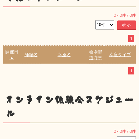
0
-
0
件 /
0
件
1
開催日
会場都
師範名
幸座名
幸座タイプ
▲
道府県
1
オンライン体験会スケジュー
ル
0
-
0
件 /
0
件