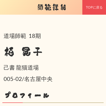
師範詳細
TOPに戻る
道場師範 18期
栢 晃子
己書 龍猫道場
005-02/名古屋中央
プロフィール