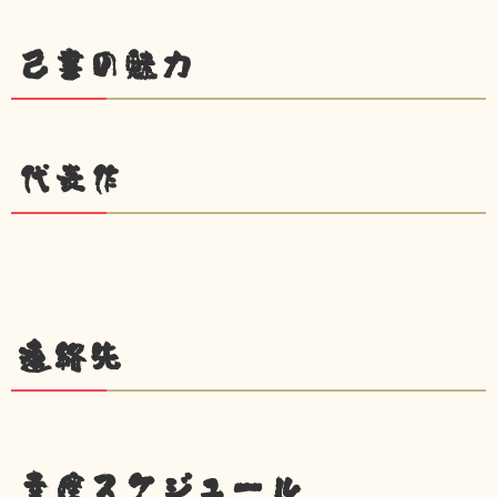
己書の魅力
代表作
連絡先
幸座スケジュール