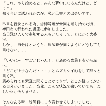
「これ、やり始めると、みんな夢中になるんだけど、ど
う？」
知り合いに誘われたのが、私と己書との出会いです。
己書を普及される為、総師範達が全国を巡り始めた頃、
半田市で行われた講座に参加しました。
当日飛び入りで参加する人もいたりして、とにかく大盛
況。
しかし、自分はというと、総師範が描くようにどうしても
書けない。。。
「いいね～ すごいじゃん！」と褒める言葉も右から左
へ。
「どこが上手なんだ・・・」とムズカシイ顔をして黙々と
書く私。
褒められても素直に聞くことができず、どこか疑ってかか
る自分がいました。当然、こんな状況で書いていても、楽
しい訳がありません。
そんなある時、総師範にこう言わせてしまいました。