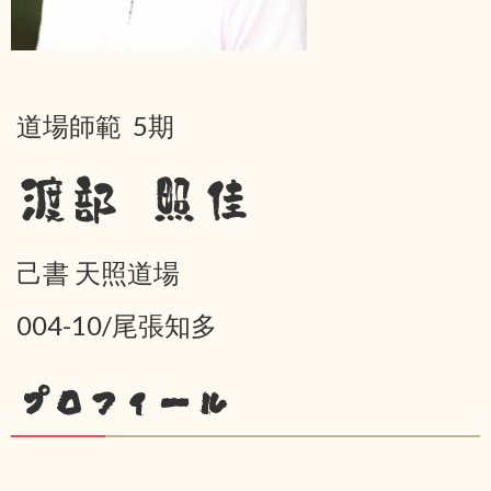
道場師範 5期
渡部 照佳
己書 天照道場
004-10/尾張知多
プロフィール