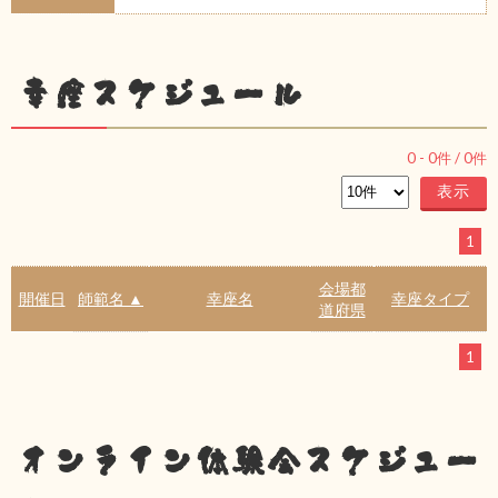
幸座スケジュール
0
-
0
件 /
0
件
1
会場都
開催日
師範名 ▲
幸座名
幸座タイプ
道府県
1
オンライン体験会スケジュー