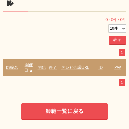
ル
0
-
0
件 /
0
件
1
開催
師範名
開始
終了
テレビ会議URL
ID
PW
日 ▲
1
師範一覧に戻る