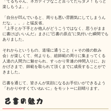
「てるちゃん、ネガティブなこと言ってたらダメ！ もっと
楽しもうよ。」
「自分が凹んでいると、周りも悪い雰囲気にしてしまうん
だな。。。」と猛反省。
『上手とか下手とか他人がどうこうではなく、思うがまま
に書けばいいんだ』まさに”己書の原点”に気付いた瞬間でも
ありました。
それからというもの、道場に通うこと（＋その後の飲み
会）が楽しくて、何よりも、総師範の周りに集まってくる
人達の人間力に魅せられ、すっかり常連の仲間入りに。お
かげさまで、師範を取られて頂くまでに成長することがで
きました。
己書を通じて、皆さんが笑顔になるお手伝いができるよう
「わかりやすくていねいに」をモットーに顔晴ります。
己書の魅力