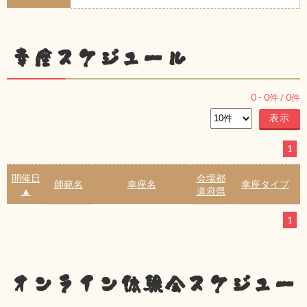
幸座スケジュール
0
-
0
件 /
0
件
1
開催日
会場都
師範名
幸座名
幸座タイプ
▲
道府県
1
オンライン体験会スケジュー