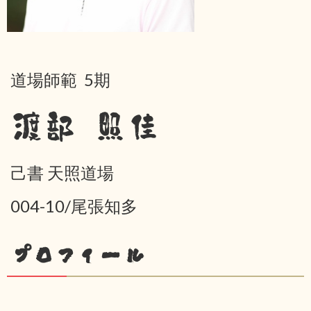
道場師範 5期
渡部 照佳
己書 天照道場
004-10/尾張知多
プロフィール