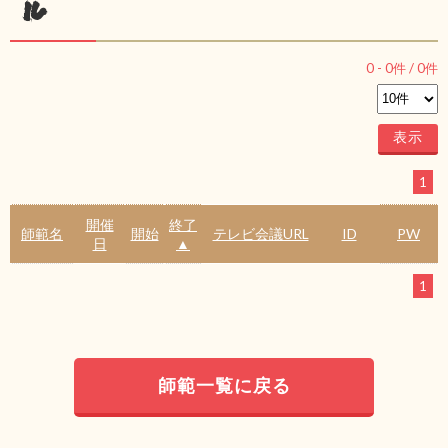
ル
0
-
0
件 /
0
件
1
開催
終了
師範名
開始
テレビ会議URL
ID
PW
日
▲
1
師範一覧に戻る