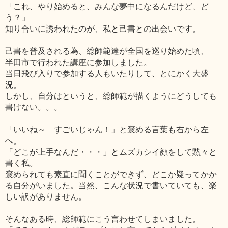
「これ、やり始めると、みんな夢中になるんだけど、ど
う？」
知り合いに誘われたのが、私と己書との出会いです。
己書を普及される為、総師範達が全国を巡り始めた頃、
半田市で行われた講座に参加しました。
当日飛び入りで参加する人もいたりして、とにかく大盛
況。
しかし、自分はというと、総師範が描くようにどうしても
書けない。。。
「いいね～ すごいじゃん！」と褒める言葉も右から左
へ。
「どこが上手なんだ・・・」とムズカシイ顔をして黙々と
書く私。
褒められても素直に聞くことができず、どこか疑ってかか
る自分がいました。当然、こんな状況で書いていても、楽
しい訳がありません。
そんなある時、総師範にこう言わせてしまいました。