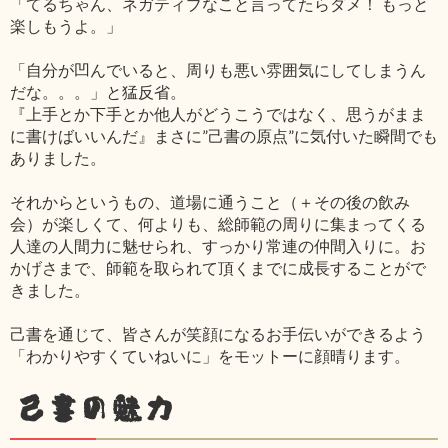
「てるちゃん、ネガティブなこと言ってたらダメ！ もっと
楽しもうよ。」
「自分が凹んでいると、周りも悪い雰囲気にしてしまうん
だな。。。」と猛反省。
『上手とか下手とか他人がどうこうではなく、思うがまま
に書けばいいんだ』まさに”己書の原点”に気付いた瞬間でも
ありました。
それからというもの、道場に通うこと（＋その後の飲み
会）が楽しくて、何よりも、総師範の周りに集まってくる
人達の人間力に魅せられ、すっかり常連の仲間入りに。お
かげさまで、師範を取られて頂くまでに成長することがで
きました。
己書を通じて、皆さんが笑顔になるお手伝いができるよう
「わかりやすくていねいに」をモットーに顔晴ります。
己書の魅力