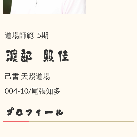
道場師範 5期
渡部 照佳
己書 天照道場
004-10/尾張知多
プロフィール