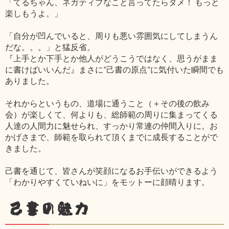
「てるちゃん、ネガティブなこと言ってたらダメ！ もっと
楽しもうよ。」
「自分が凹んでいると、周りも悪い雰囲気にしてしまうん
だな。。。」と猛反省。
『上手とか下手とか他人がどうこうではなく、思うがまま
に書けばいいんだ』まさに”己書の原点”に気付いた瞬間でも
ありました。
それからというもの、道場に通うこと（＋その後の飲み
会）が楽しくて、何よりも、総師範の周りに集まってくる
人達の人間力に魅せられ、すっかり常連の仲間入りに。お
かげさまで、師範を取られて頂くまでに成長することがで
きました。
己書を通じて、皆さんが笑顔になるお手伝いができるよう
「わかりやすくていねいに」をモットーに顔晴ります。
己書の魅力