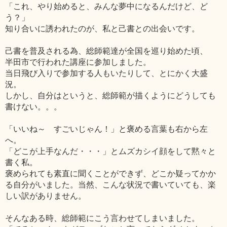
「これ、やり始めると、みんな夢中になるんだけど、ど
う？」
知り合いに誘われたのが、私と己書との出会いです。
己書を普及される為、総師範達が全国を巡り始めた頃、
半田市で行われた講座に参加しました。
当日飛び入りで参加する人もいたりして、とにかく大盛
況。
しかし、自分はというと、総師範が描くようにどうしても
書けない。。。
「いいね～ すごいじゃん！」と褒める言葉も右から左
へ。
「どこが上手なんだ・・・」とムズカシイ顔をして黙々と
書く私。
褒められても素直に聞くことができず、どこか疑ってかか
る自分がいました。当然、こんな状況で書いていても、楽
しい訳がありません。
そんなある時、総師範にこう言わせてしまいました。