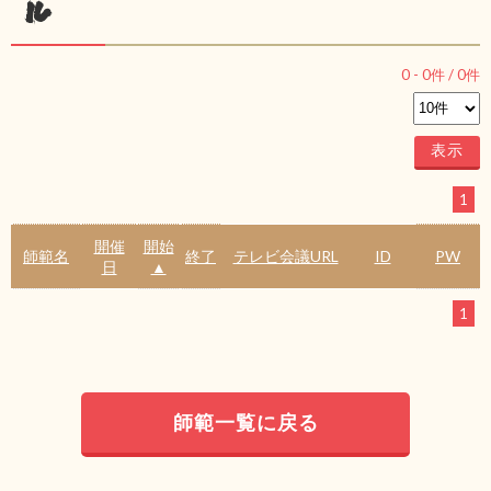
ル
0
-
0
件 /
0
件
1
開催
開始
師範名
終了
テレビ会議URL
ID
PW
日
▲
1
師範一覧に戻る