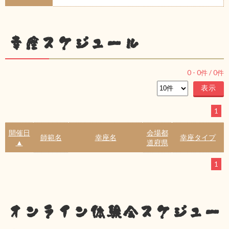
幸座スケジュール
0
-
0
件 /
0
件
1
開催日
会場都
師範名
幸座名
幸座タイプ
▲
道府県
1
オンライン体験会スケジュー