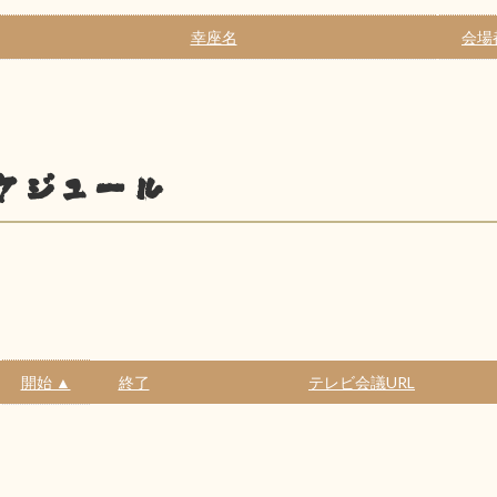
幸座名
会場
ケジュール
開始 ▲
終了
テレビ会議URL