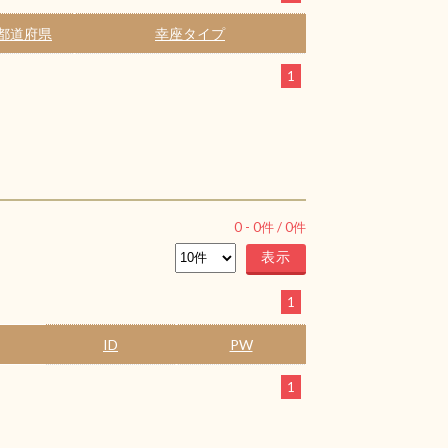
都道府県
幸座タイプ
1
0
-
0
件 /
0
件
1
ID
PW
1