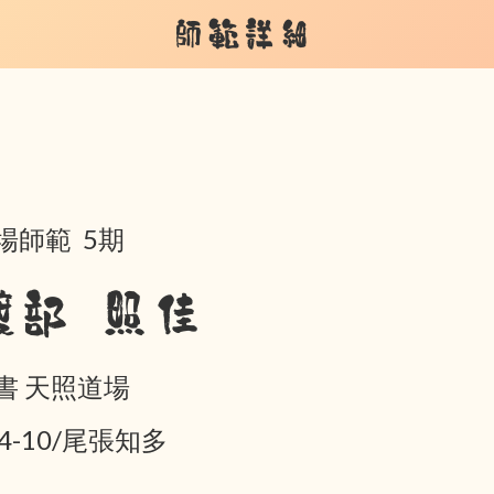
師範詳細
場師範 5期
渡部 照佳
書 天照道場
04-10/尾張知多