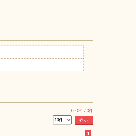
0
-
0
件 /
0
件
1