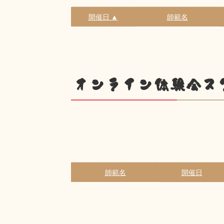
開催日 ▲
師範名
オンライン体験会ス
師範名
開催日