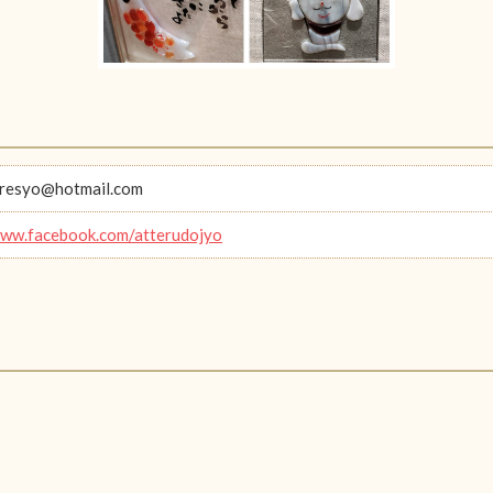
oresyo@hotmail.com
www.facebook.com/atterudojyo