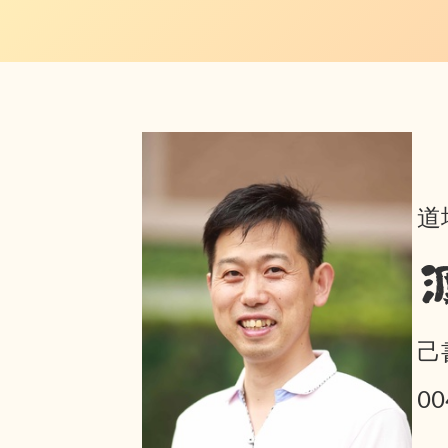
道
己
0