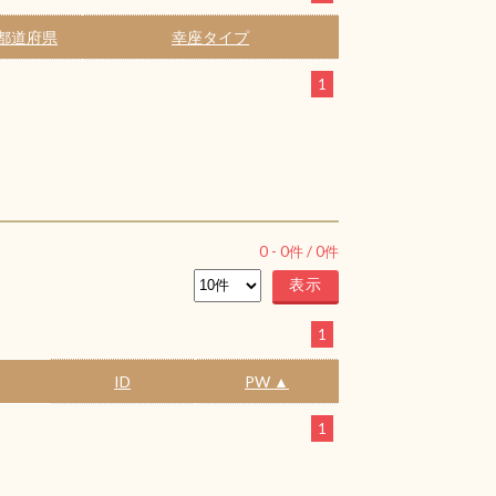
都道府県
幸座タイプ
1
0
-
0
件 /
0
件
1
ID
PW ▲
1