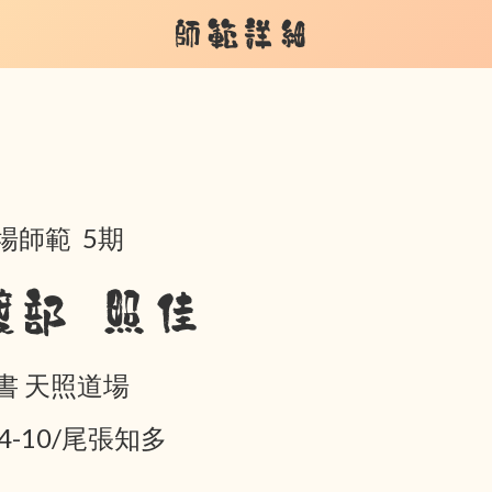
師範詳細
場師範 5期
渡部 照佳
書 天照道場
04-10/尾張知多