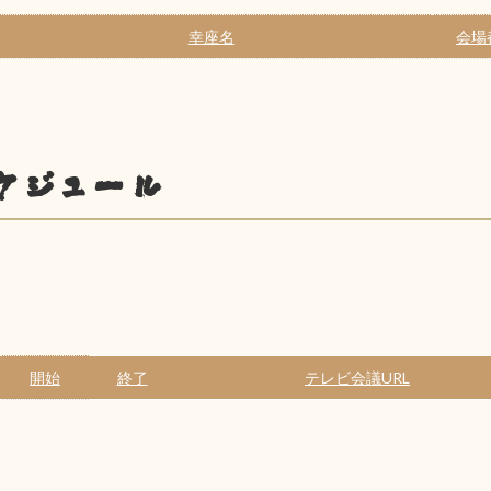
幸座名
会場
ケジュール
開始
終了
テレビ会議URL