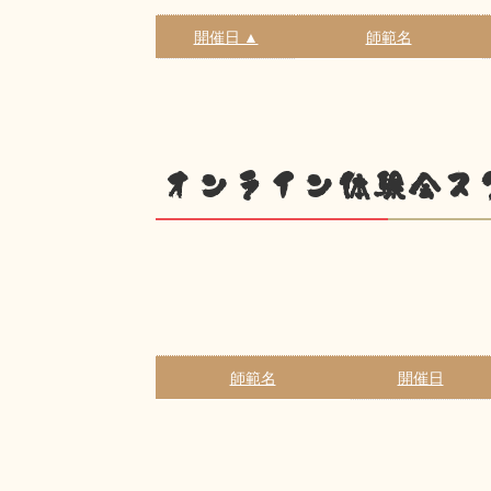
開催日 ▲
師範名
オンライン体験会ス
師範名
開催日