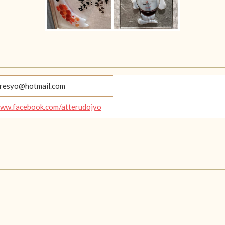
oresyo@hotmail.com
www.facebook.com/atterudojyo