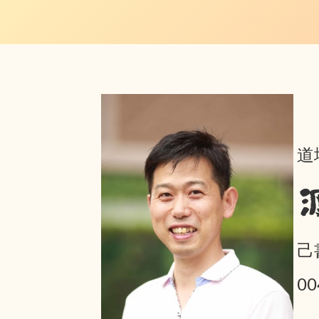
道
己
0