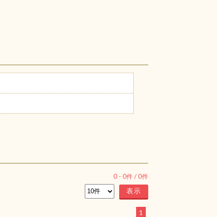
0
-
0
件 /
0
件
1