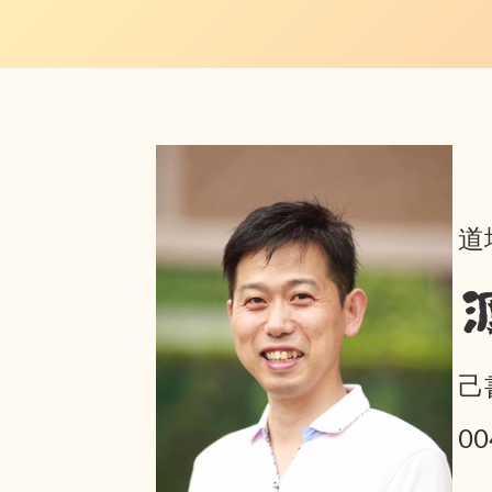
道
己
0