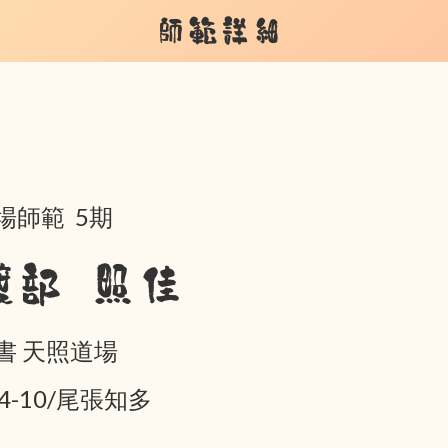
師範詳細
場師範 5期
渡部 照佳
書 天照道場
04-10/尾張知多