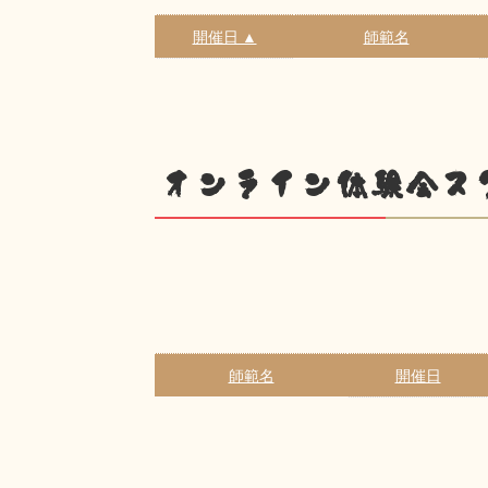
開催日 ▲
師範名
オンライン体験会ス
師範名
開催日