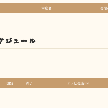
幸座名
会場
ケジュール
開始
終了
テレビ会議URL