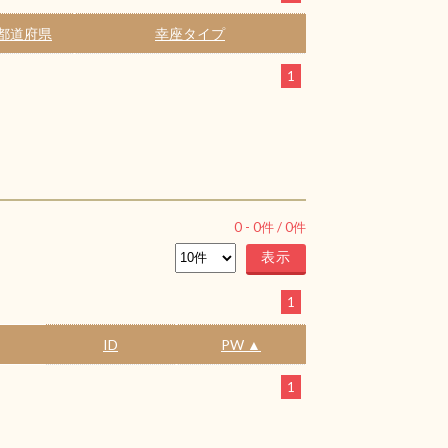
都道府県
幸座タイプ
1
0
-
0
件 /
0
件
1
ID
PW ▲
1