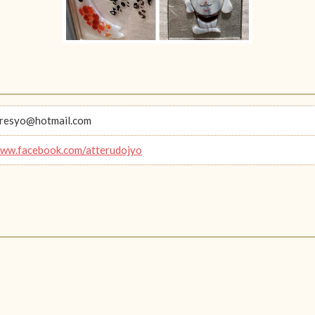
oresyo@hotmail.com
www.facebook.com/atterudojyo