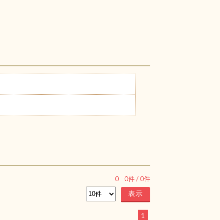
0
-
0
件 /
0
件
1