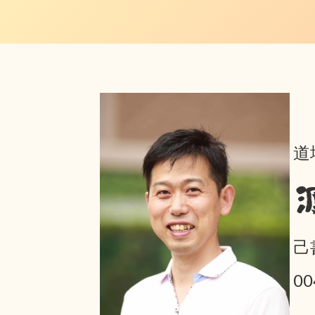
道
己
0