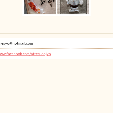
oresyo@hotmail.com
www.facebook.com/atterudojyo