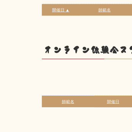
開催日 ▲
師範名
オンライン体験会ス
師範名
開催日