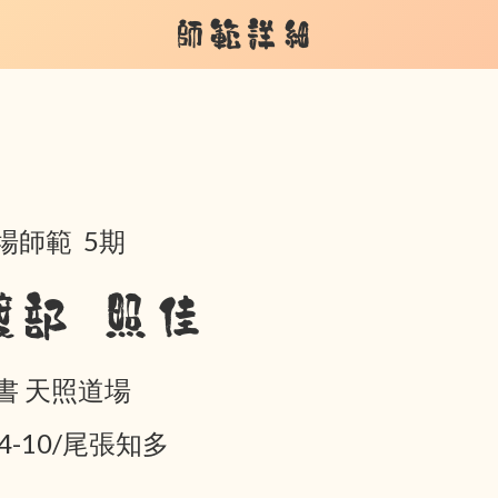
師範詳細
場師範 5期
渡部 照佳
書 天照道場
04-10/尾張知多