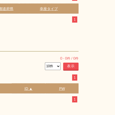
都道府県
幸座タイプ
1
0
-
0
件 /
0
件
1
ID ▲
PW
1