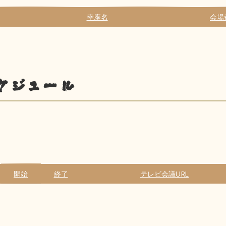
幸座名
会場
ケジュール
開始
終了
テレビ会議URL