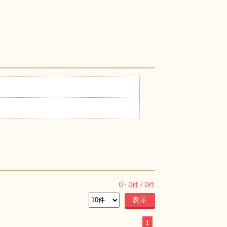
0
-
0
件 /
0
件
1