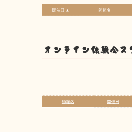
開催日 ▲
師範名
オンライン体験会ス
師範名
開催日