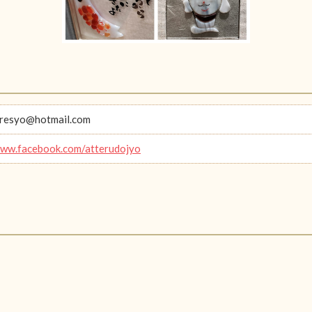
oresyo@hotmail.com
www.facebook.com/atterudojyo