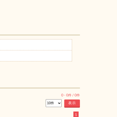
0
-
0
件 /
0
件
1