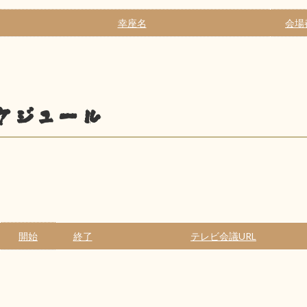
幸座名
会場
ケジュール
開始
終了
テレビ会議URL