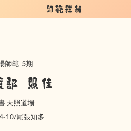
師範詳細
場師範 5期
渡部 照佳
書 天照道場
04-10/尾張知多