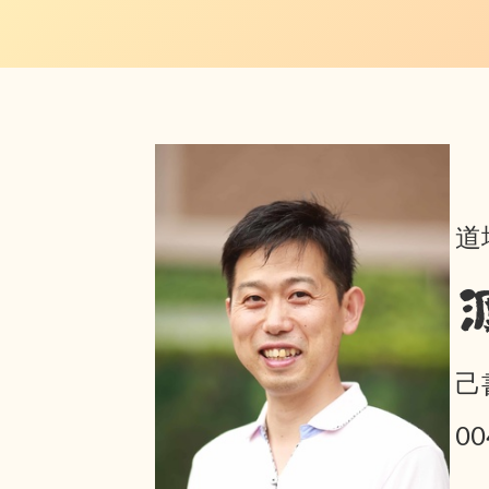
道
己
0