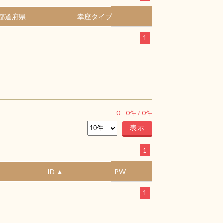
都道府県
幸座タイプ
1
0
-
0
件 /
0
件
1
ID ▲
PW
1