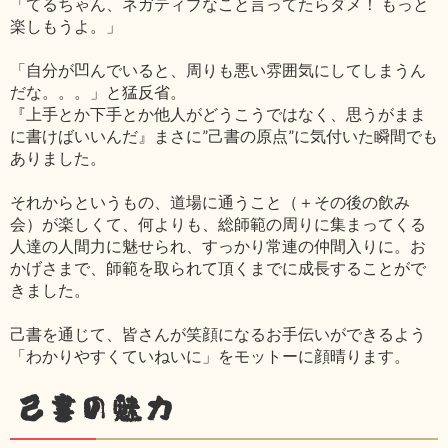
「てるちゃん、ネガティブなこと言ってたらダメ！ もっと
楽しもうよ。」
「自分が凹んでいると、周りも悪い雰囲気にしてしまうん
だな。。。」と猛反省。
『上手とか下手とか他人がどうこうではなく、思うがまま
に書けばいいんだ』まさに”己書の原点”に気付いた瞬間でも
ありました。
それからというもの、道場に通うこと（＋その後の飲み
会）が楽しくて、何よりも、総師範の周りに集まってくる
人達の人間力に魅せられ、すっかり常連の仲間入りに。お
かげさまで、師範を取られて頂くまでに成長することがで
きました。
己書を通じて、皆さんが笑顔になるお手伝いができるよう
「わかりやすくていねいに」をモットーに顔晴ります。
己書の魅力