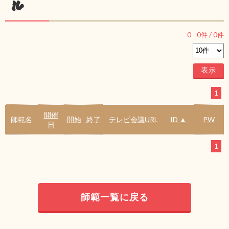
ル
0
-
0
件 /
0
件
1
開催
師範名
開始
終了
テレビ会議URL
ID ▲
PW
日
1
師範一覧に戻る