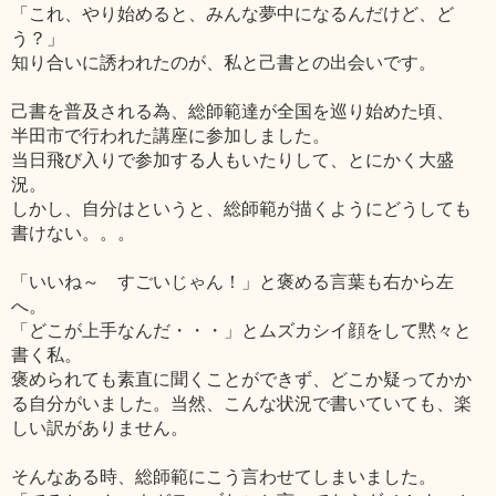
「これ、やり始めると、みんな夢中になるんだけど、ど
う？」
知り合いに誘われたのが、私と己書との出会いです。
己書を普及される為、総師範達が全国を巡り始めた頃、
半田市で行われた講座に参加しました。
当日飛び入りで参加する人もいたりして、とにかく大盛
況。
しかし、自分はというと、総師範が描くようにどうしても
書けない。。。
「いいね～ すごいじゃん！」と褒める言葉も右から左
へ。
「どこが上手なんだ・・・」とムズカシイ顔をして黙々と
書く私。
褒められても素直に聞くことができず、どこか疑ってかか
る自分がいました。当然、こんな状況で書いていても、楽
しい訳がありません。
そんなある時、総師範にこう言わせてしまいました。