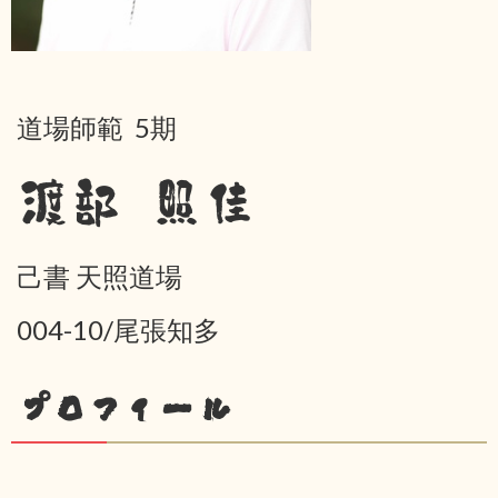
道場師範 5期
渡部 照佳
己書 天照道場
004-10/尾張知多
プロフィール