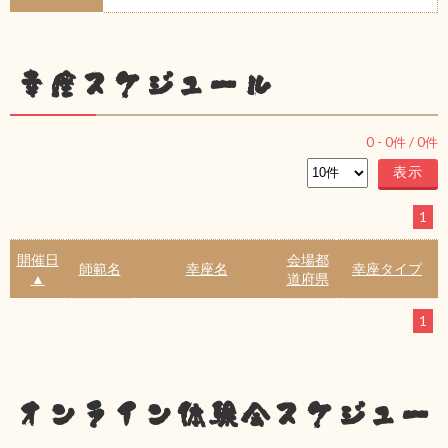
幸座スケジュール
0
-
0
件 /
0
件
1
開催日
会場都
師範名
幸座名
幸座タイプ
▲
道府県
1
オンライン体験会スケジュー