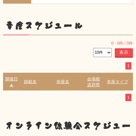
幸座スケジュール
0
-
0
件 /
0
件
1
開催日
会場都
師範名
幸座名
幸座タイプ
▲
道府県
1
オンライン体験会スケジュー