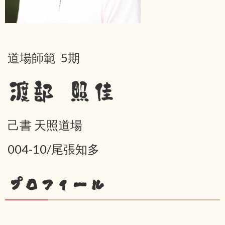
道場師範 5期
渡部 照佳
己書 天照道場
004-10/尾張知多
プロフィール