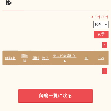
ル
0
-
0
件 /
0
件
1
開催
テレビ会議URL
師範名
開始
終了
ID
PW
日
▲
1
師範一覧に戻る