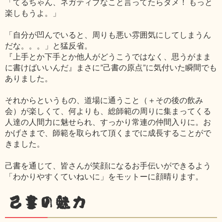
「てるちゃん、ネガティブなこと言ってたらダメ！ もっと
楽しもうよ。」
「自分が凹んでいると、周りも悪い雰囲気にしてしまうん
だな。。。」と猛反省。
『上手とか下手とか他人がどうこうではなく、思うがまま
に書けばいいんだ』まさに”己書の原点”に気付いた瞬間でも
ありました。
それからというもの、道場に通うこと（＋その後の飲み
会）が楽しくて、何よりも、総師範の周りに集まってくる
人達の人間力に魅せられ、すっかり常連の仲間入りに。お
かげさまで、師範を取られて頂くまでに成長することがで
きました。
己書を通じて、皆さんが笑顔になるお手伝いができるよう
「わかりやすくていねいに」をモットーに顔晴ります。
己書の魅力