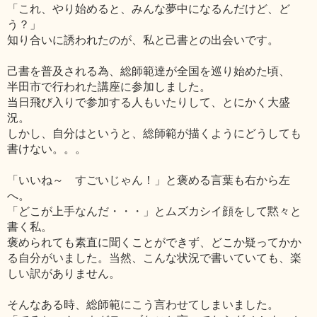
「これ、やり始めると、みんな夢中になるんだけど、ど
う？」
知り合いに誘われたのが、私と己書との出会いです。
己書を普及される為、総師範達が全国を巡り始めた頃、
半田市で行われた講座に参加しました。
当日飛び入りで参加する人もいたりして、とにかく大盛
況。
しかし、自分はというと、総師範が描くようにどうしても
書けない。。。
「いいね～ すごいじゃん！」と褒める言葉も右から左
へ。
「どこが上手なんだ・・・」とムズカシイ顔をして黙々と
書く私。
褒められても素直に聞くことができず、どこか疑ってかか
る自分がいました。当然、こんな状況で書いていても、楽
しい訳がありません。
そんなある時、総師範にこう言わせてしまいました。