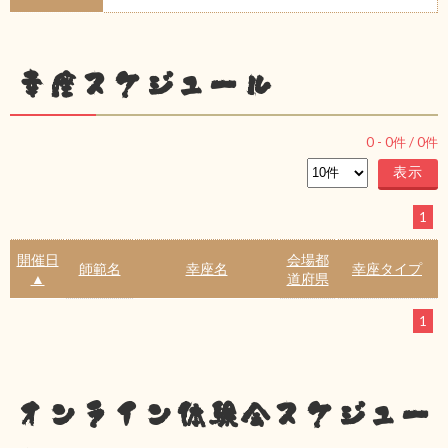
幸座スケジュール
0
-
0
件 /
0
件
1
開催日
会場都
師範名
幸座名
幸座タイプ
▲
道府県
1
オンライン体験会スケジュー