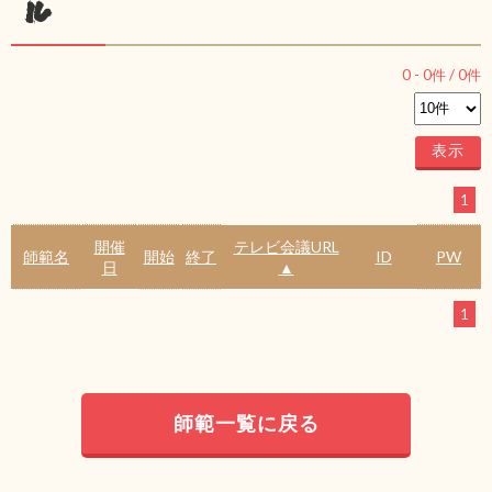
ル
0
-
0
件 /
0
件
1
開催
テレビ会議URL
師範名
開始
終了
ID
PW
日
▲
1
師範一覧に戻る