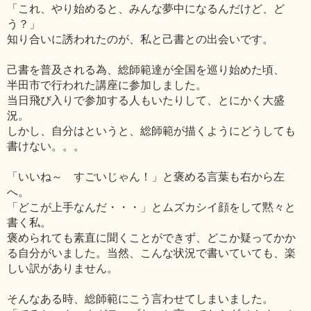
「これ、やり始めると、みんな夢中になるんだけど、ど
う？」
知り合いに誘われたのが、私と己書との出会いです。
己書を普及される為、総師範達が全国を巡り始めた頃、
半田市で行われた講座に参加しました。
当日飛び入りで参加する人もいたりして、とにかく大盛
況。
しかし、自分はというと、総師範が描くようにどうしても
書けない。。。
「いいね～ すごいじゃん！」と褒める言葉も右から左
へ。
「どこが上手なんだ・・・」とムズカシイ顔をして黙々と
書く私。
褒められても素直に聞くことができず、どこか疑ってかか
る自分がいました。当然、こんな状況で書いていても、楽
しい訳がありません。
そんなある時、総師範にこう言わせてしまいました。