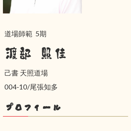
道場師範 5期
渡部 照佳
己書 天照道場
004-10/尾張知多
プロフィール