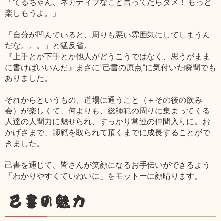
「てるちゃん、ネガティブなこと言ってたらダメ！ もっと
楽しもうよ。」
「自分が凹んでいると、周りも悪い雰囲気にしてしまうん
だな。。。」と猛反省。
『上手とか下手とか他人がどうこうではなく、思うがまま
に書けばいいんだ』まさに”己書の原点”に気付いた瞬間でも
ありました。
それからというもの、道場に通うこと（＋その後の飲み
会）が楽しくて、何よりも、総師範の周りに集まってくる
人達の人間力に魅せられ、すっかり常連の仲間入りに。お
かげさまで、師範を取られて頂くまでに成長することがで
きました。
己書を通じて、皆さんが笑顔になるお手伝いができるよう
「わかりやすくていねいに」をモットーに顔晴ります。
己書の魅力