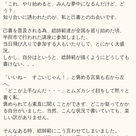
「これ、やり始めると、みんな夢中になるんだけど、ど
う？」
知り合いに誘われたのが、私と己書との出会いです。
己書を普及される為、総師範達が全国を巡り始めた頃、
半田市で行われた講座に参加しました。
当日飛び入りで参加する人もいたりして、とにかく大盛
況。
しかし、自分はというと、総師範が描くようにどうしても
書けない。。。
「いいね～ すごいじゃん！」と褒める言葉も右から左
へ。
「どこが上手なんだ・・・」とムズカシイ顔をして黙々と
書く私。
褒められても素直に聞くことができず、どこか疑ってかか
る自分がいました。当然、こんな状況で書いていても、楽
しい訳がありません。
そんなある時、総師範にこう言わせてしまいました。