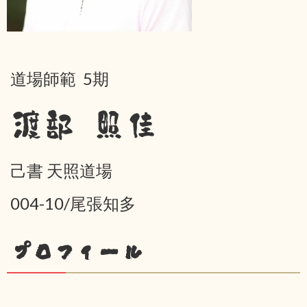
道場師範 5期
渡部 照佳
己書 天照道場
004-10/尾張知多
プロフィール