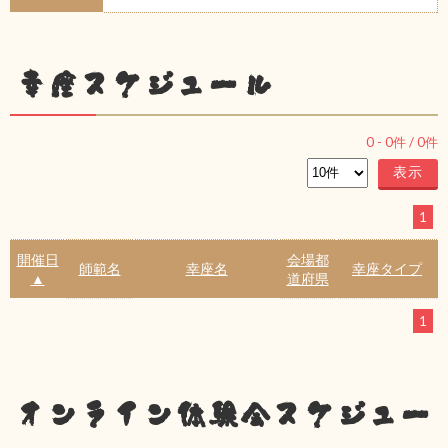
幸座スケジュール
0
-
0
件 /
0
件
1
開催日
会場都
師範名
幸座名
幸座タイプ
▲
道府県
1
オンライン体験会スケジュー