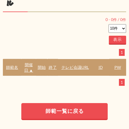
ル
0
-
0
件 /
0
件
1
開催
師範名
開始
終了
テレビ会議URL
ID
PW
日 ▲
1
師範一覧に戻る