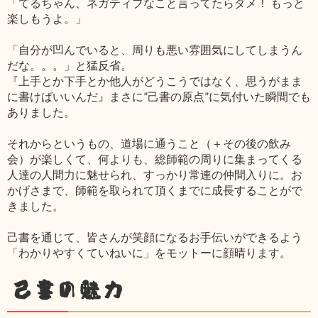
「てるちゃん、ネガティブなこと言ってたらダメ！ もっと
楽しもうよ。」
「自分が凹んでいると、周りも悪い雰囲気にしてしまうん
だな。。。」と猛反省。
『上手とか下手とか他人がどうこうではなく、思うがまま
に書けばいいんだ』まさに”己書の原点”に気付いた瞬間でも
ありました。
それからというもの、道場に通うこと（＋その後の飲み
会）が楽しくて、何よりも、総師範の周りに集まってくる
人達の人間力に魅せられ、すっかり常連の仲間入りに。お
かげさまで、師範を取られて頂くまでに成長することがで
きました。
己書を通じて、皆さんが笑顔になるお手伝いができるよう
「わかりやすくていねいに」をモットーに顔晴ります。
己書の魅力