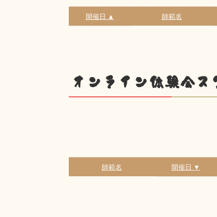
開催日 ▲
師範名
オンライン体験会ス
師範名
開催日 ▼