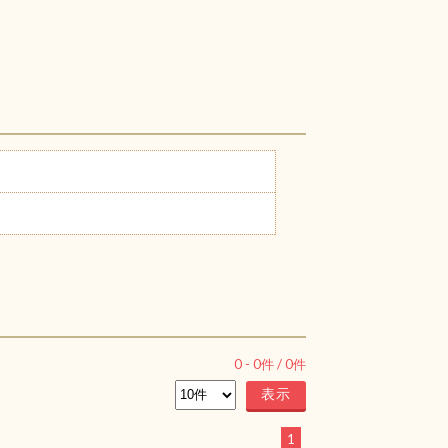
0
-
0
件 /
0
件
1