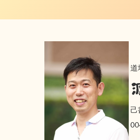
道
己
0