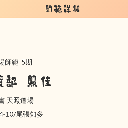
師範詳細
場師範 5期
渡部 照佳
書 天照道場
04-10/尾張知多