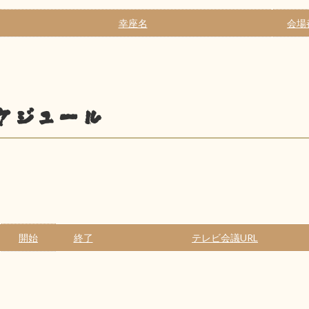
幸座名
会場
ケジュール
開始
終了
テレビ会議URL