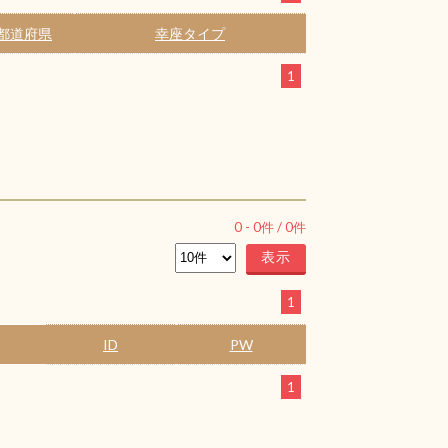
都道府県
幸座タイプ
1
0
-
0
件 /
0
件
1
ID
PW
1