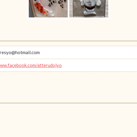
oresyo@hotmail.com
www.facebook.com/atterudojyo