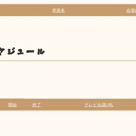
幸座名
会場
ケジュール
開始
終了
テレビ会議URL