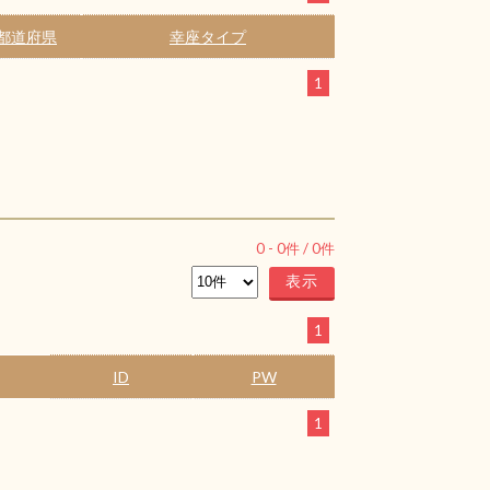
都道府県
幸座タイプ
1
0
-
0
件 /
0
件
1
ID
PW
1