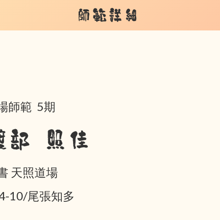
師範詳細
場師範 5期
渡部 照佳
書 天照道場
04-10/尾張知多