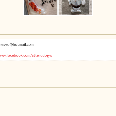
oresyo@hotmail.com
www.facebook.com/atterudojyo