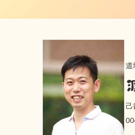
道
己
0