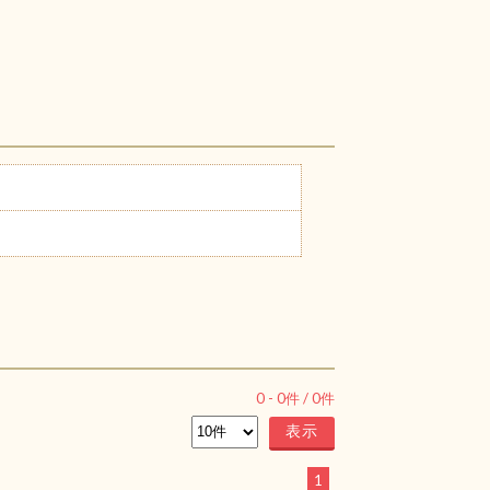
0
-
0
件 /
0
件
1