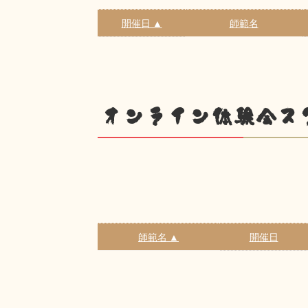
開催日 ▲
師範名
オンライン体験会ス
師範名 ▲
開催日