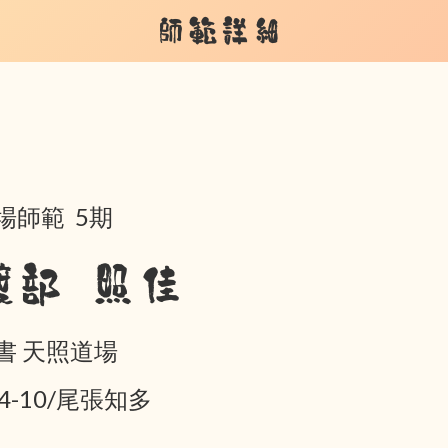
師範詳細
場師範 5期
渡部 照佳
書 天照道場
04-10/尾張知多