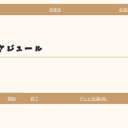
幸座名
会場
ケジュール
開始
終了
テレビ会議URL