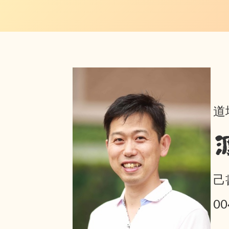
道
己
0