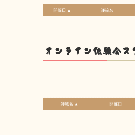
開催日 ▲
師範名
オンライン体験会ス
師範名 ▲
開催日