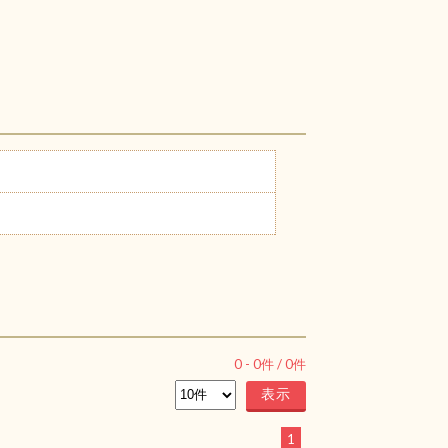
0
-
0
件 /
0
件
1