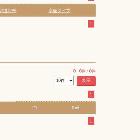
都道府県
幸座タイプ
1
0
-
0
件 /
0
件
1
ID
PW
1