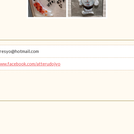
oresyo@hotmail.com
www.facebook.com/atterudojyo