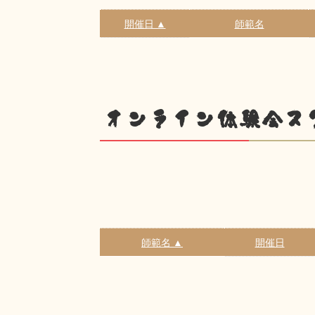
開催日 ▲
師範名
オンライン体験会ス
師範名 ▲
開催日