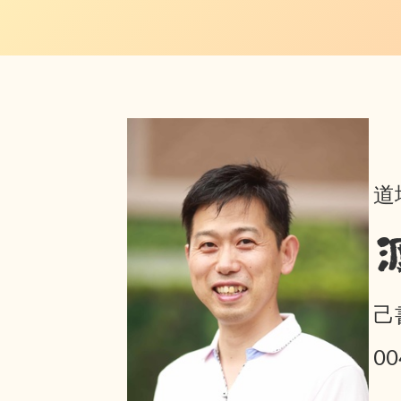
道
己
0