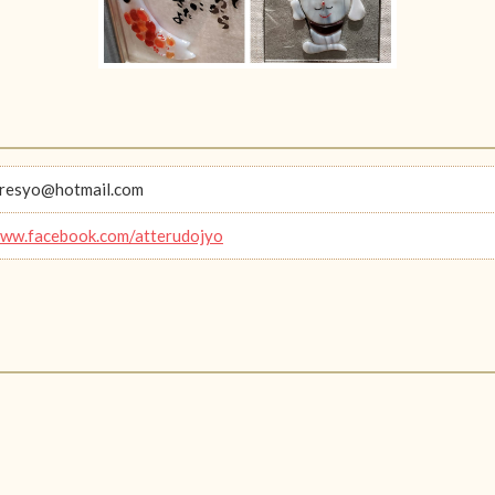
oresyo@hotmail.com
www.facebook.com/atterudojyo