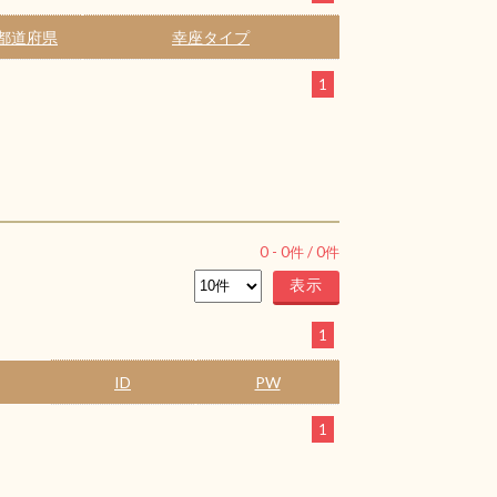
都道府県
幸座タイプ
1
0
-
0
件 /
0
件
1
ID
PW
1