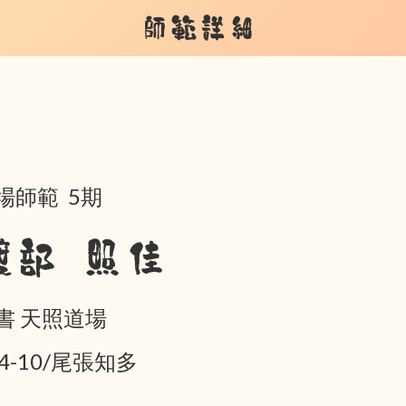
師範詳細
場師範 5期
渡部 照佳
書 天照道場
04-10/尾張知多