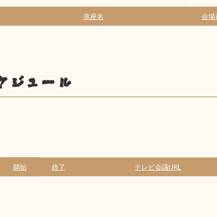
幸座名
会場
ケジュール
開始
終了
テレビ会議URL