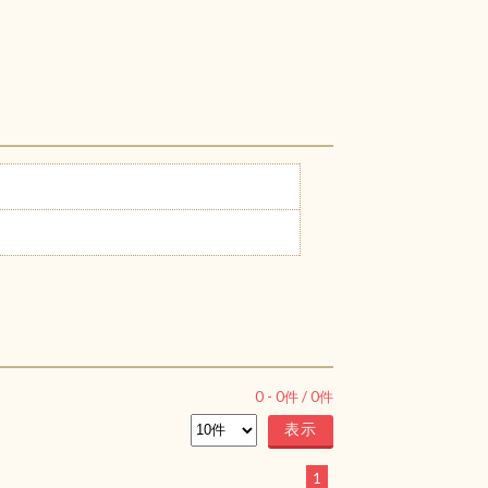
0
-
0
件 /
0
件
1