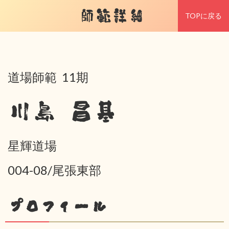
師範詳細
TOPに戻る
道場師範 11期
川島 昌基
星輝道場
004-08/尾張東部
プロフィール