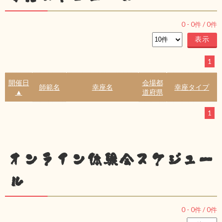
0
-
0
件 /
0
件
1
開催日
会場都
師範名
幸座名
幸座タイプ
▲
道府県
1
オンライン体験会スケジュー
ル
0
-
0
件 /
0
件