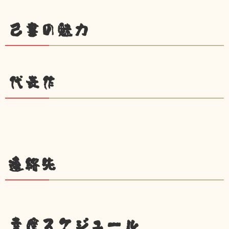
己書の魅力
代表作
連絡先
幸座スケジュール