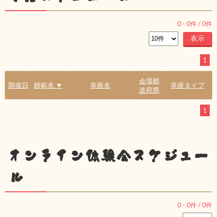
0
-
0
件 /
0
件
1
会場都
開催日
師範名 ▼
幸座名
幸座タイプ
道府県
1
オンライン体験会スケジュー
ル
0
-
0
件 /
0
件