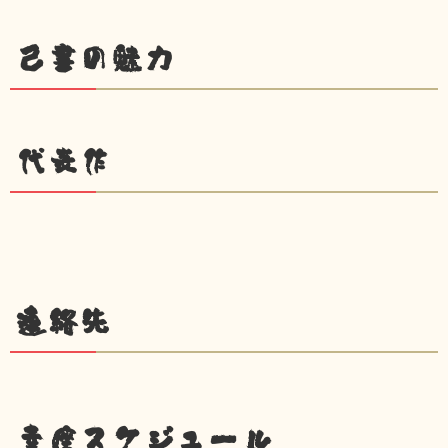
己書の魅力
代表作
連絡先
幸座スケジュール