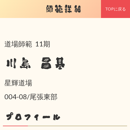
師範詳細
TOPに戻る
道場師範 11期
川島 昌基
星輝道場
004-08/尾張東部
プロフィール