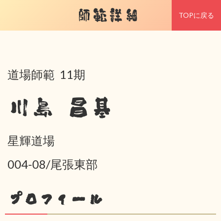
師範詳細
TOPに戻る
道場師範 11期
川島 昌基
星輝道場
004-08/尾張東部
プロフィール