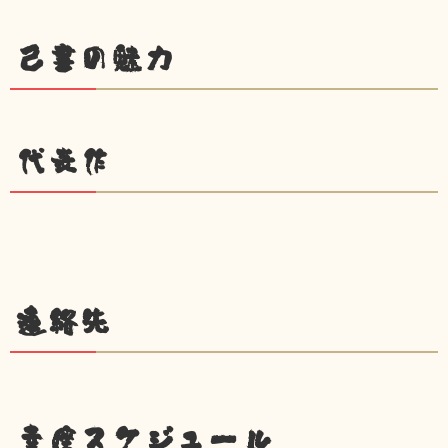
己書の魅力
代表作
連絡先
幸座スケジュール