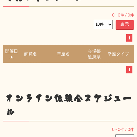
0
-
0
件 /
0
件
1
開催日
会場都
師範名
幸座名
幸座タイプ
▲
道府県
1
オンライン体験会スケジュー
ル
0
-
0
件 /
0
件