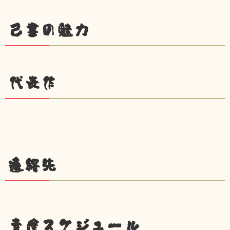
己書の魅力
代表作
連絡先
幸座スケジュール