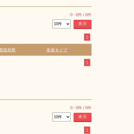
0
-
0
件 /
0
件
1
都道府県
幸座タイプ
1
0
-
0
件 /
0
件
1