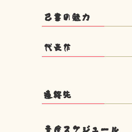
己書の魅力
代表作
連絡先
幸座スケジュール