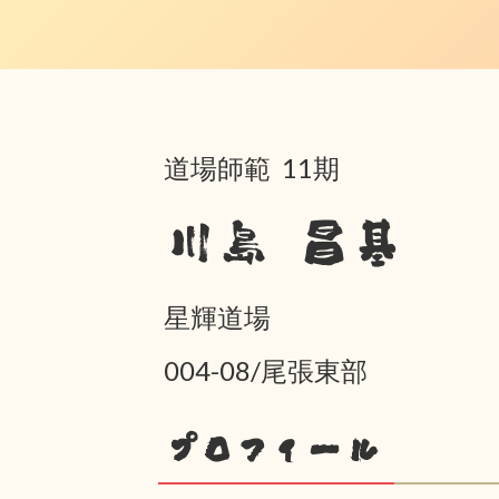
道場師範 11期
川島 昌基
星輝道場
004-08/尾張東部
プロフィール