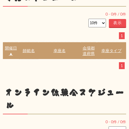
0
-
0
件 /
0
件
1
開催日
会場都
師範名
幸座名
幸座タイプ
▲
道府県
1
オンライン体験会スケジュー
ル
0
-
0
件 /
0
件