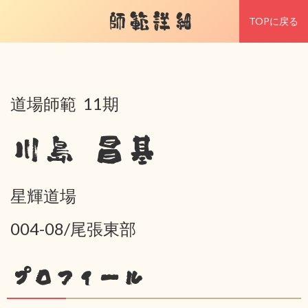
師範詳細
TOPに戻る
道場師範 11期
川島 昌基
星輝道場
004-08/尾張東部
プロフィール