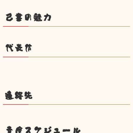
己書の魅力
代表作
連絡先
幸座スケジュール