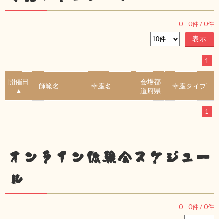
0
-
0
件 /
0
件
1
開催日
会場都
師範名
幸座名
幸座タイプ
▲
道府県
1
オンライン体験会スケジュー
ル
0
-
0
件 /
0
件