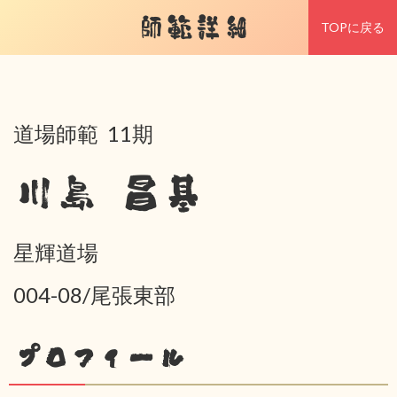
師範詳細
TOPに戻る
道場師範 11期
川島 昌基
星輝道場
004-08/尾張東部
プロフィール