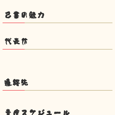
己書の魅力
代表作
連絡先
幸座スケジュール