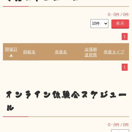
0
-
0
件 /
0
件
1
開催日
会場都
師範名
幸座名
幸座タイプ
▲
道府県
1
オンライン体験会スケジュー
ル
0
-
0
件 /
0
件