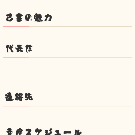
己書の魅力
代表作
連絡先
幸座スケジュール