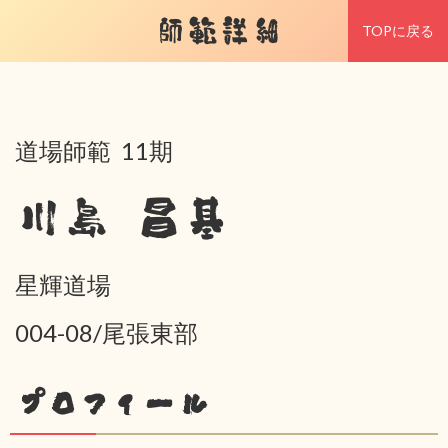
師範詳細
TOPに戻る
道場師範 11期
川島 昌基
星輝道場
004-08/尾張東部
プロフィール