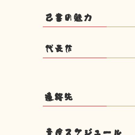
己書の魅力
代表作
連絡先
幸座スケジュール