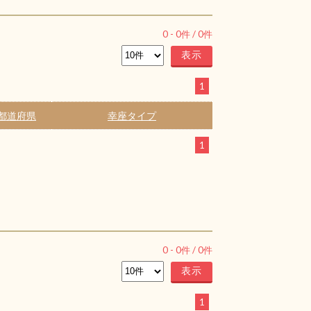
0
-
0
件 /
0
件
1
都道府県
幸座タイプ
1
0
-
0
件 /
0
件
1