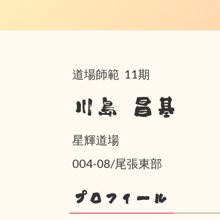
道場師範 11期
川島 昌基
星輝道場
004-08/尾張東部
プロフィール