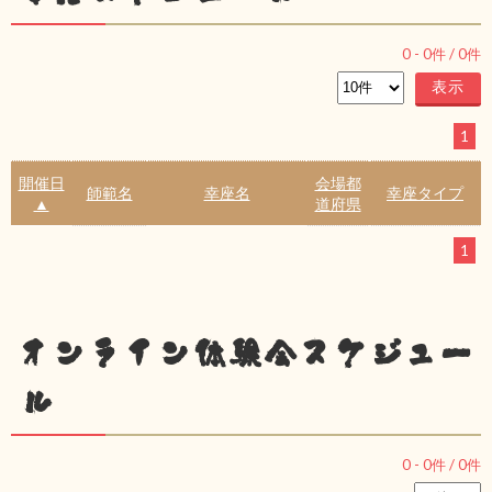
0
-
0
件 /
0
件
1
開催日
会場都
師範名
幸座名
幸座タイプ
▲
道府県
1
オンライン体験会スケジュー
ル
0
-
0
件 /
0
件