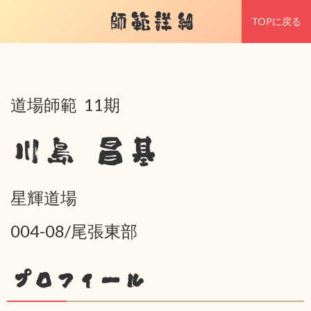
師範詳細
TOPに戻る
道場師範 11期
川島 昌基
星輝道場
004-08/尾張東部
プロフィール