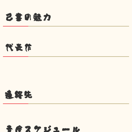
己書の魅力
代表作
連絡先
幸座スケジュール