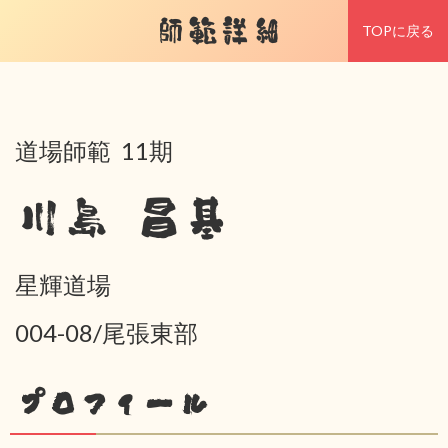
師範詳細
TOPに戻る
道場師範 11期
川島 昌基
星輝道場
004-08/尾張東部
プロフィール