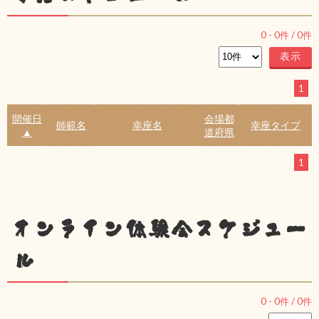
0
-
0
件 /
0
件
1
開催日
会場都
師範名
幸座名
幸座タイプ
▲
道府県
1
オンライン体験会スケジュー
ル
0
-
0
件 /
0
件