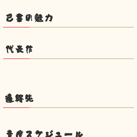
己書の魅力
代表作
連絡先
幸座スケジュール