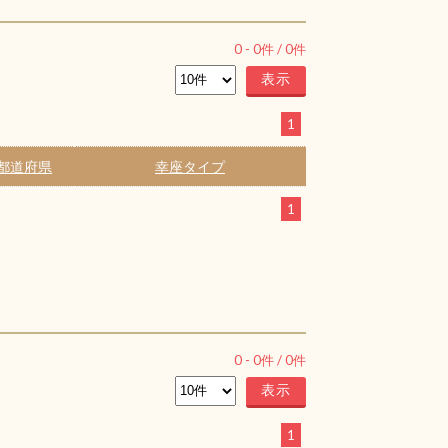
0
-
0
件 /
0
件
1
都道府県
幸座タイプ
1
0
-
0
件 /
0
件
1