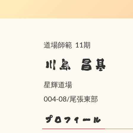
道場師範 11期
川島 昌基
星輝道場
004-08/尾張東部
プロフィール