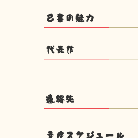
己書の魅力
代表作
連絡先
幸座スケジュール