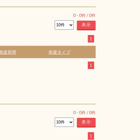
0
-
0
件 /
0
件
1
都道府県
幸座タイプ
1
0
-
0
件 /
0
件
1