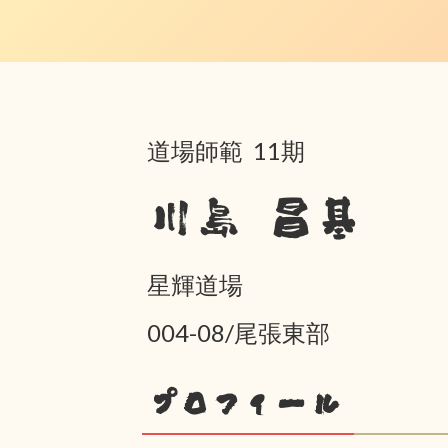
道場師範 11期
川島 昌基
星輝道場
004-08/尾張東部
プロフィール