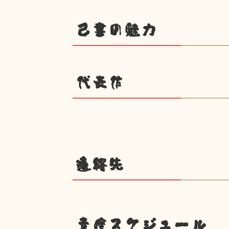
己書の魅力
代表作
連絡先
幸座スケジュール