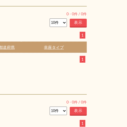
0
-
0
件 /
0
件
1
都道府県
幸座タイプ
1
0
-
0
件 /
0
件
1