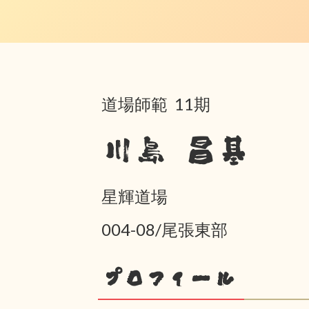
道場師範 11期
川島 昌基
星輝道場
004-08/尾張東部
プロフィール