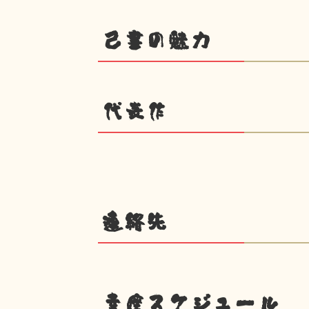
己書の魅力
代表作
連絡先
幸座スケジュール