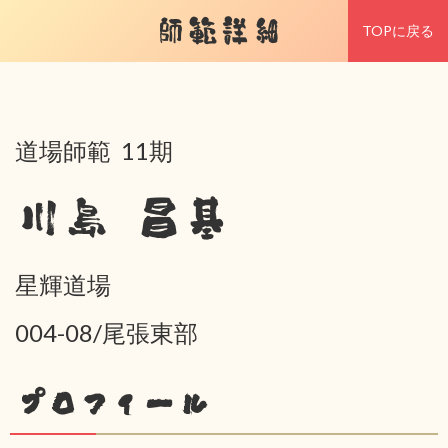
師範詳細
TOPに戻る
道場師範 11期
川島 昌基
星輝道場
004-08/尾張東部
プロフィール