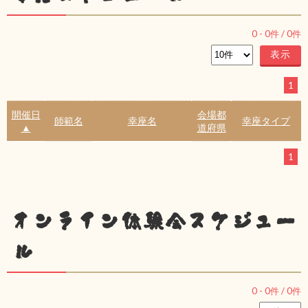
0
-
0
件 /
0
件
1
開催日
会場都
師範名
幸座名
幸座タイプ
▲
道府県
1
オンライン体験会スケジュー
ル
0
-
0
件 /
0
件