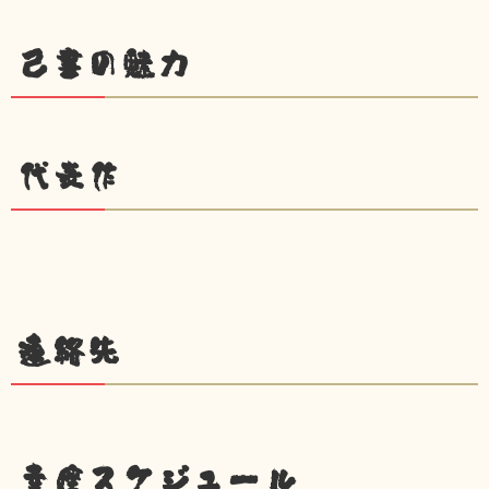
己書の魅力
代表作
連絡先
幸座スケジュール