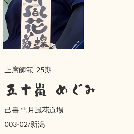
上席師範 25期
五十嵐 めぐみ
己書 雪月風花道場
003-02/新潟