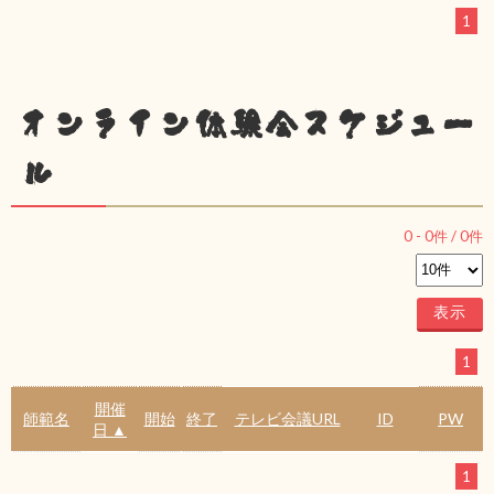
1
オンライン体験会スケジュー
ル
0
-
0
件 /
0
件
1
開催
師範名
開始
終了
テレビ会議URL
ID
PW
日 ▲
1