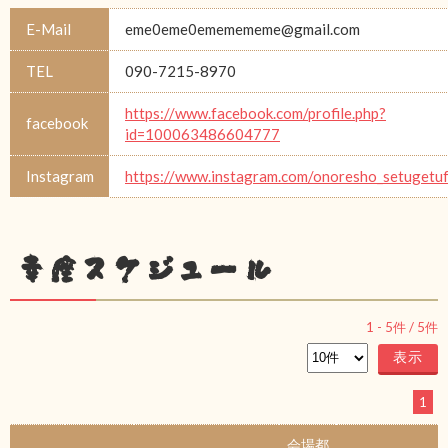
E-Mail
eme0eme0ememememe@gmail.com
TEL
090-7215-8970
https://www.facebook.com/profile.php?
facebook
id=100063486604777
Instagram
https://www.instagram.com/onoresho_setugetu
幸座スケジュール
1
-
5
件 /
5
件
1
会場都