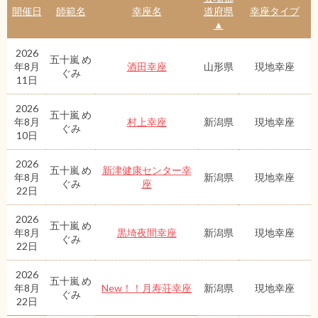
開催日
師範名
幸座名
道府県
幸座タイプ
▲
2026
五十嵐 め
年8月
酒田幸座
山形県
現地幸座
ぐみ
11日
2026
五十嵐 め
年8月
村上幸座
新潟県
現地幸座
ぐみ
10日
2026
五十嵐 め
新津健康センター幸
年8月
新潟県
現地幸座
ぐみ
座
22日
2026
五十嵐 め
年8月
黒埼夜間幸座
新潟県
現地幸座
ぐみ
22日
2026
五十嵐 め
年8月
New！！月寿荘幸座
新潟県
現地幸座
ぐみ
22日