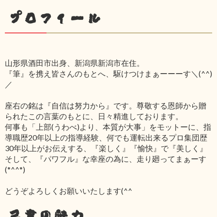
プロフィール
山形県酒田市出身、新潟県新潟市在住。
『筆』を携え皆さんのもとへ、駆けつけまぁーーーす＼(^^)
／
座右の銘は『自信は努力から』です。尊敬する恩師から贈
られたこの言葉のもとに、日々精進しております。
何事も「上部(うわべ)より、本質が大事」をモットーに、指
導職歴20年以上の指導経験、何でも運転出来るプロ集団歴
30年以上がお伝えする、『楽しく』『愉快』で『美しく』
そして、『パワフル』な幸座の為に、走り廻ってまぁーす
(*^^*)
どうぞよろしくお願いいたします(^^ゞ
己書の魅力