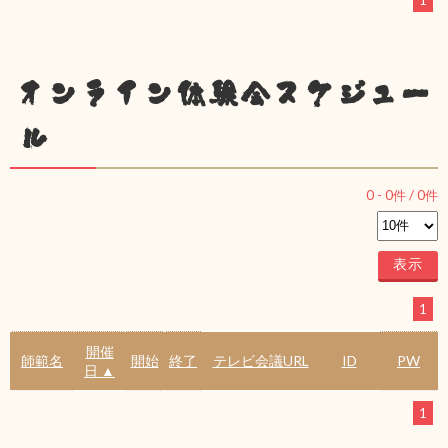
1
オンライン体験会スケジュー
ル
0
-
0
件 /
0
件
1
開催
師範名
開始
終了
テレビ会議URL
ID
PW
日 ▲
1