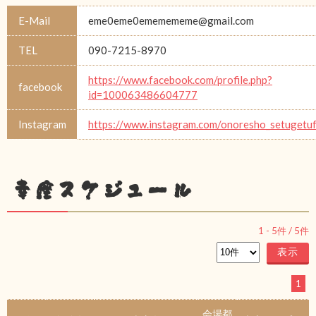
E-Mail
eme0eme0ememememe@gmail.com
TEL
090-7215-8970
https://www.facebook.com/profile.php?
facebook
id=100063486604777
Instagram
https://www.instagram.com/onoresho_setugetu
幸座スケジュール
1
-
5
件 /
5
件
1
会場都