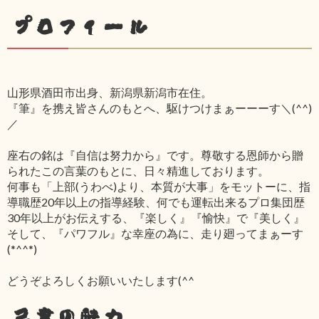
プロフィール
山形県酒田市出身、新潟県新潟市在住。
『筆』を携え皆さんのもとへ、駆けつけまぁーーーす＼(^^)
／
座右の銘は『自信は努力から』です。尊敬する恩師から贈
られたこの言葉のもとに、日々精進しております。
何事も「上部(うわべ)より、本質が大事」をモットーに、指
導職歴20年以上の指導経験、何でも運転出来るプロ集団歴
30年以上がお伝えする、『楽しく』『愉快』で『美しく』
そして、『パワフル』な幸座の為に、走り廻ってまぁーす
(*^^*)
どうぞよろしくお願いいたします(^^ゞ
己書の魅力