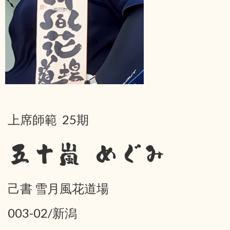
上席師範 25期
五十嵐 めぐみ
己書 雪月風花道場
003-02/新潟