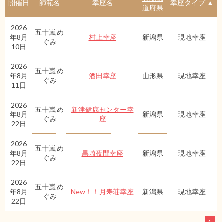
開催日
師範名
幸座名
幸座タイプ ▲
道府県
2026
五十嵐 め
年8月
村上幸座
新潟県
現地幸座
ぐみ
10日
2026
五十嵐 め
年8月
酒田幸座
山形県
現地幸座
ぐみ
11日
2026
五十嵐 め
新津健康センター幸
年8月
新潟県
現地幸座
ぐみ
座
22日
2026
五十嵐 め
年8月
黒埼夜間幸座
新潟県
現地幸座
ぐみ
22日
2026
五十嵐 め
年8月
New！！月寿荘幸座
新潟県
現地幸座
ぐみ
22日