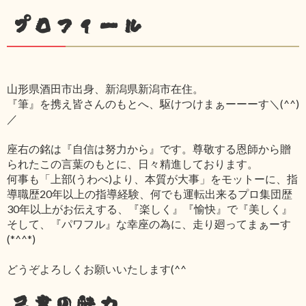
プロフィール
山形県酒田市出身、新潟県新潟市在住。
『筆』を携え皆さんのもとへ、駆けつけまぁーーーす＼(^^)
／
座右の銘は『自信は努力から』です。尊敬する恩師から贈
られたこの言葉のもとに、日々精進しております。
何事も「上部(うわべ)より、本質が大事」をモットーに、指
導職歴20年以上の指導経験、何でも運転出来るプロ集団歴
30年以上がお伝えする、『楽しく』『愉快』で『美しく』
そして、『パワフル』な幸座の為に、走り廻ってまぁーす
(*^^*)
どうぞよろしくお願いいたします(^^ゞ
己書の魅力