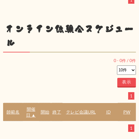
1
オンライン体験会スケジュー
ル
0
-
0
件 /
0
件
1
開催
師範名
開始
終了
テレビ会議URL
ID
PW
日 ▲
1