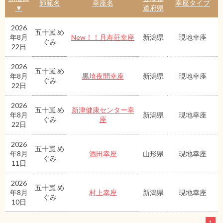
師範名
幸座名
幸座タイプ
▼
道府県
2026
五十嵐 め
年8月
New！！月寿荘幸座
新潟県
現地幸座
ぐみ
22日
2026
五十嵐 め
年8月
黒埼夜間幸座
新潟県
現地幸座
ぐみ
22日
2026
五十嵐 め
新津健康センター幸
年8月
新潟県
現地幸座
ぐみ
座
22日
2026
五十嵐 め
年8月
酒田幸座
山形県
現地幸座
ぐみ
11日
2026
五十嵐 め
年8月
村上幸座
新潟県
現地幸座
ぐみ
10日