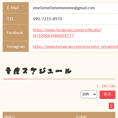
E-Mail
eme0eme0ememememe@gmail.com
TEL
090-7215-8970
https://www.facebook.com/profile.php?
facebook
id=100063486604777
Instagram
https://www.instagram.com/onoresho_setugetu
幸座スケジュール
1
-
5
件 /
5
件
1
開催日
会場都