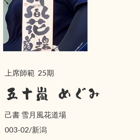
上席師範 25期
五十嵐 めぐみ
己書 雪月風花道場
003-02/新潟