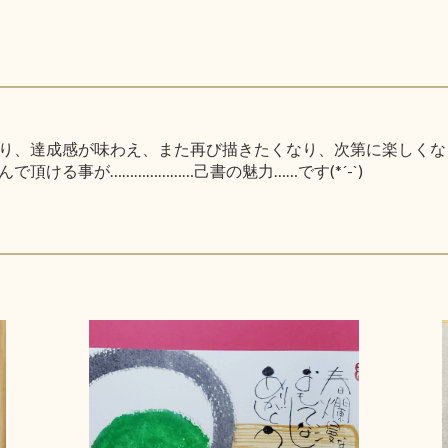
り、達成感が味わえ、また再び描きたくなり、次第に楽しくな
頂ける事が…………………己書の魅力……です(*´-`)