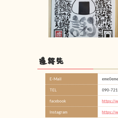
連絡先
E-Mail
eme0eme
TEL
090-721
facebook
https://
Instagram
https://