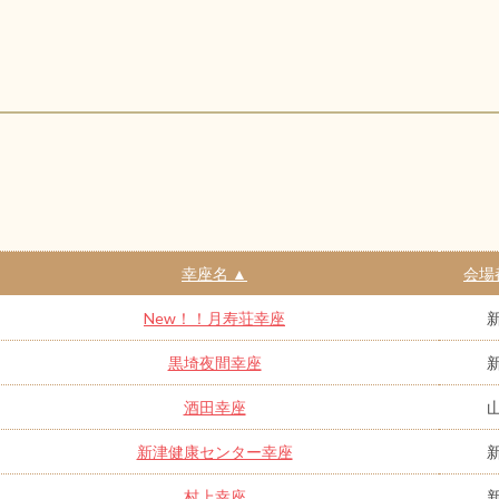
幸座名 ▲
会場
New！！月寿荘幸座
黒埼夜間幸座
酒田幸座
新津健康センター幸座
村上幸座