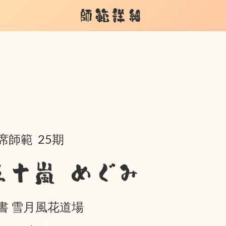
師範詳細
席師範 25期
五十嵐 めぐみ
書 雪月風花道場