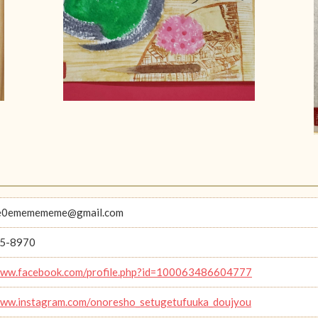
0ememememe@gmail.com
5-8970
www.facebook.com/profile.php?id=100063486604777
www.instagram.com/onoresho_setugetufuuka_doujyou