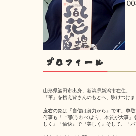
00
プロフィール
山形県酒田市出身、新潟県新潟市在住。
『筆』を携え皆さんのもとへ、駆けつけまぁ
座右の銘は『自信は努力から』です。尊敬
何事も「上部(うわべ)より、本質が大事」
しく』『愉快』で『美しく』そして、『パワ