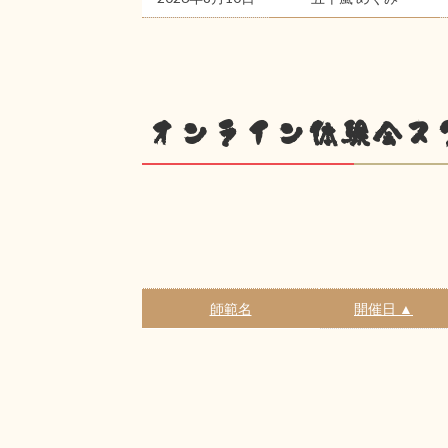
オンライン体験会ス
師範名
開催日 ▲