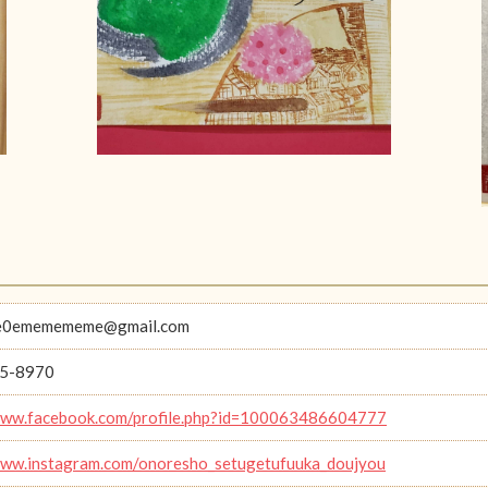
0ememememe@gmail.com
5-8970
www.facebook.com/profile.php?id=100063486604777
www.instagram.com/onoresho_setugetufuuka_doujyou