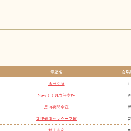
幸座名
会場
酒田幸座
New！！月寿荘幸座
黒埼夜間幸座
新津健康センター幸座
村上幸座