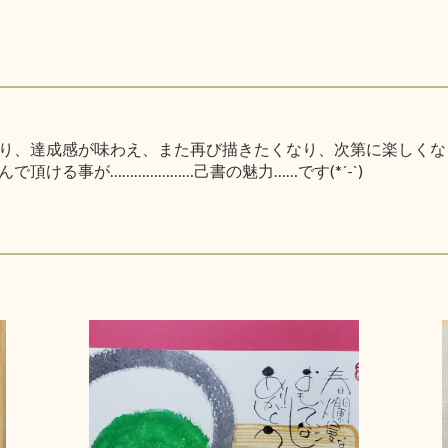
り、達成感が味わえ、また再び描きたくなり、次第に楽しくな
頂ける事が…………………己書の魅力……です(*´-`)