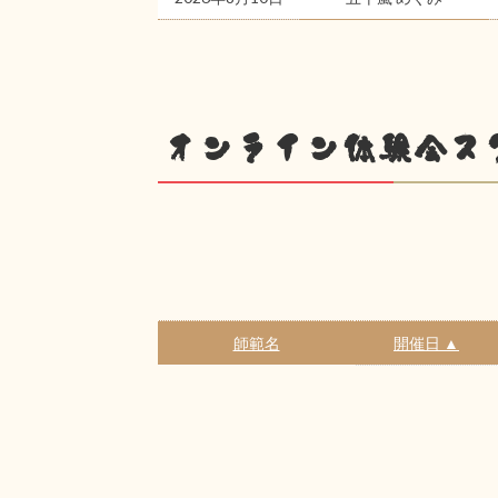
オンライン体験会ス
師範名
開催日 ▲