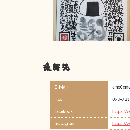
連絡先
E-Mail
eme0eme
TEL
090-721
facebook
https://
Instagram
https://