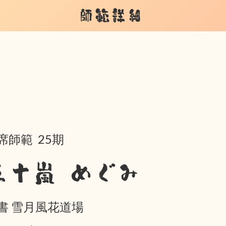
師範詳細
席師範 25期
五十嵐 めぐみ
書 雪月風花道場