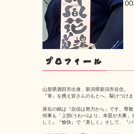
00
プロフィール
山形県酒田市出身、新潟県新潟市在住。
『筆』を携え皆さんのもとへ、駆けつけまぁ
座右の銘は『自信は努力から』です。尊敬
何事も「上部(うわべ)より、本質が大事」
しく』『愉快』で『美しく』そして、『パワ