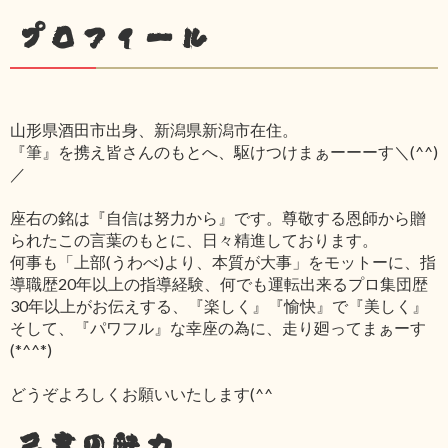
プロフィール
山形県酒田市出身、新潟県新潟市在住。
『筆』を携え皆さんのもとへ、駆けつけまぁーーーす＼(^^)
／
座右の銘は『自信は努力から』です。尊敬する恩師から贈
られたこの言葉のもとに、日々精進しております。
何事も「上部(うわべ)より、本質が大事」をモットーに、指
導職歴20年以上の指導経験、何でも運転出来るプロ集団歴
30年以上がお伝えする、『楽しく』『愉快』で『美しく』
そして、『パワフル』な幸座の為に、走り廻ってまぁーす
(*^^*)
どうぞよろしくお願いいたします(^^ゞ
己書の魅力