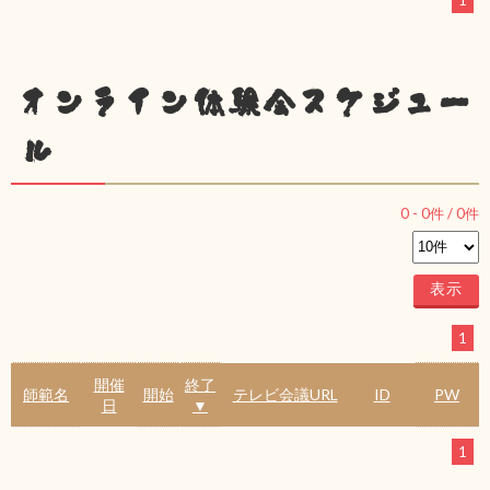
1
オンライン体験会スケジュー
ル
0
-
0
件 /
0
件
1
開催
終了
師範名
開始
テレビ会議URL
ID
PW
日
▼
1