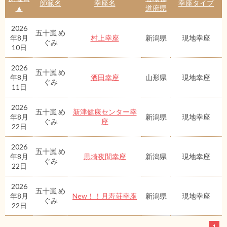
師範名
幸座名
幸座タイプ
▲
道府県
2026
五十嵐 め
年8月
村上幸座
新潟県
現地幸座
ぐみ
10日
2026
五十嵐 め
年8月
酒田幸座
山形県
現地幸座
ぐみ
11日
2026
五十嵐 め
新津健康センター幸
年8月
新潟県
現地幸座
ぐみ
座
22日
2026
五十嵐 め
年8月
黒埼夜間幸座
新潟県
現地幸座
ぐみ
22日
2026
五十嵐 め
年8月
New！！月寿荘幸座
新潟県
現地幸座
ぐみ
22日