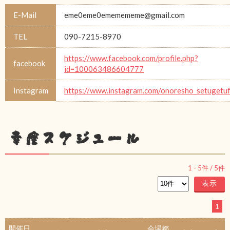
E-Mail
eme0eme0ememememe@gmail.com
TEL
090-7215-8970
https://www.facebook.com/profile.php?
facebook
id=100063486604777
Instagram
https://www.instagram.com/onoresho_setugetu
幸座スケジュール
1
-
5
件 /
5
件
1
開催日
会場都