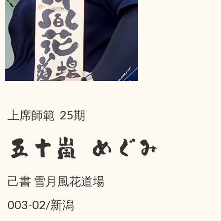
上席師範 25期
五十嵐 めぐみ
己書 雪月風花道場
003-02/新潟