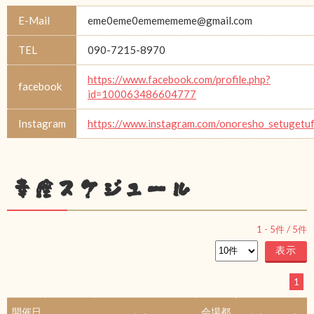
E-Mail
eme0eme0ememememe@gmail.com
TEL
090-7215-8970
https://www.facebook.com/profile.php?
facebook
id=100063486604777
Instagram
https://www.instagram.com/onoresho_setugetu
幸座スケジュール
1
-
5
件 /
5
件
1
開催日
会場都