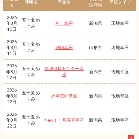
師範名
幸座名
幸座タイプ
▲
道府県
2026
五十嵐 め
年8月
村上幸座
新潟県
現地幸座
ぐみ
10日
2026
五十嵐 め
年8月
酒田幸座
山形県
現地幸座
ぐみ
11日
2026
五十嵐 め
新津健康センター幸
年8月
新潟県
現地幸座
ぐみ
座
22日
2026
五十嵐 め
年8月
黒埼夜間幸座
新潟県
現地幸座
ぐみ
22日
2026
五十嵐 め
年8月
New！！月寿荘幸座
新潟県
現地幸座
ぐみ
22日