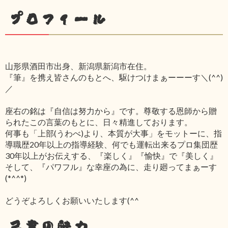
プロフィール
山形県酒田市出身、新潟県新潟市在住。
『筆』を携え皆さんのもとへ、駆けつけまぁーーーす＼(^^)
／
座右の銘は『自信は努力から』です。尊敬する恩師から贈
られたこの言葉のもとに、日々精進しております。
何事も「上部(うわべ)より、本質が大事」をモットーに、指
導職歴20年以上の指導経験、何でも運転出来るプロ集団歴
30年以上がお伝えする、『楽しく』『愉快』で『美しく』
そして、『パワフル』な幸座の為に、走り廻ってまぁーす
(*^^*)
どうぞよろしくお願いいたします(^^ゞ
己書の魅力