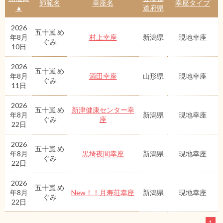
師範名
幸座名
幸座タイプ
▲
道府県
2026
五十嵐 め
年8月
村上幸座
新潟県
現地幸座
ぐみ
10日
2026
五十嵐 め
年8月
酒田幸座
山形県
現地幸座
ぐみ
11日
2026
五十嵐 め
新津健康センター幸
年8月
新潟県
現地幸座
ぐみ
座
22日
2026
五十嵐 め
年8月
黒埼夜間幸座
新潟県
現地幸座
ぐみ
22日
2026
五十嵐 め
年8月
New！！月寿荘幸座
新潟県
現地幸座
ぐみ
22日