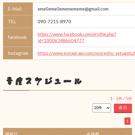
E-Mail
eme0eme0ememememe@gmail.com
TEL
090-7215-8970
https://www.facebook.com/profile.php?
facebook
id=100063486604777
Instagram
https://www.instagram.com/onoresho_setugetu
幸座スケジュール
1
-
5
件 /
5
件
1
開催日
会場都