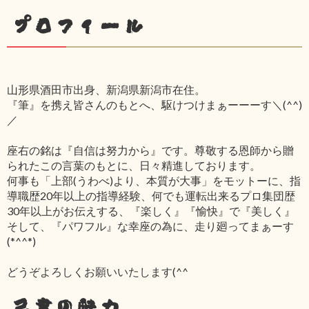
プロフィール
山形県酒田市出身、新潟県新潟市在住。
『筆』を携え皆さんのもとへ、駆けつけまぁーーーす＼(^^)
／
座右の銘は『自信は努力から』です。尊敬する恩師から贈
られたこの言葉のもとに、日々精進しております。
何事も「上部(うわべ)より、本質が大事」をモットーに、指
導職歴20年以上の指導経験、何でも運転出来るプロ集団歴
30年以上がお伝えする、『楽しく』『愉快』で『美しく』
そして、『パワフル』な幸座の為に、走り廻ってまぁーす
(*^^*)
どうぞよろしくお願いいたします(^^ゞ
己書の魅力