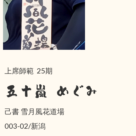
上席師範 25期
五十嵐 めぐみ
己書 雪月風花道場
003-02/新潟