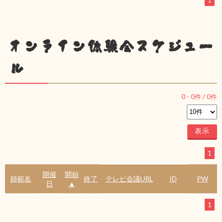
1
オンライン体験会スケジュー
ル
0
-
0
件 /
0
件
1
開催
開始
師範名
終了
テレビ会議URL
ID
PW
日
▲
1